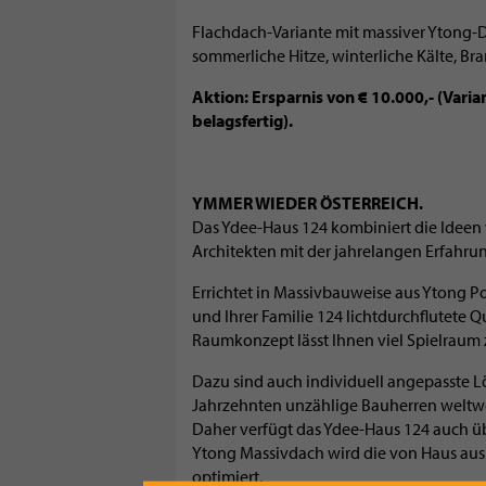
Flachdach-Variante mit massiver Ytong-
sommerliche Hitze, winterliche Kälte, B
Aktion: Ersparnis von € 10.000,- (Varia
belagsfertig).
YMMER WIEDER ÖSTERREICH.
Das Ydee-Haus 124 kombiniert die Ideen
Architekten mit der jahrelangen Erfahru
Errichtet in Massivbauweise aus Ytong P
und Ihrer Familie 124 lichtdurchflutete 
Raumkonzept lässt Ihnen viel Spielraum z
Dazu sind auch individuell angepasste L
Jahrzehnten unzählige Bauherren weltwe
Daher verfügt das Ydee-Haus 124 auch üb
Ytong Massivdach wird die von Haus au
optimiert.