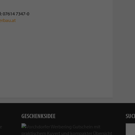
l: 07614 7347-0
erbau.at
GESCHENKSIDEE
SUC
ie