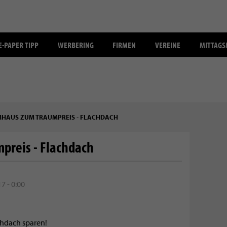
E-PAPER TIPP
WERBERING
FIRMEN
VEREINE
MITTAG
HAUS ZUM TRAUMPREIS - FLACHDACH
preis - Flachdach
7 - 0:00
chdach sparen!