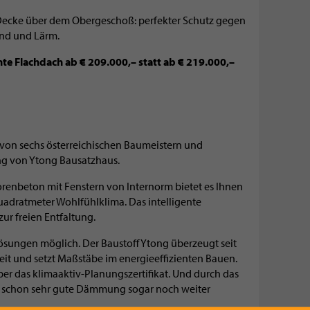
Decke über dem Obergeschoß: perfekter Schutz gegen
rand und Lärm.
nte Flachdach ab € 209.000,– statt ab € 219.000,–
 von sechs österreichischen Baumeistern und
ng von Ytong Bausatzhaus.
orenbeton mit Fenstern von Internorm bietet es Ihnen
Quadratmeter Wohlfühlklima. Das intelligente
ur freien Entfaltung.
ösungen möglich. Der Baustoff Ytong überzeugt seit
it und setzt Maßstäbe im energieeffizienten Bauen.
er das klimaaktiv-Planungszertifikat. Und durch das
s schon sehr gute Dämmung sogar noch weiter