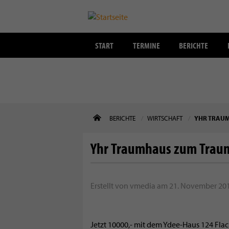
START
TERMINE
BERICHTE
Direkt
BERICHTE
WIRTSCHAFT
YHR TRAUM
zum
Inhalt
Yhr Traumhaus zum Traum
Erstellt von
vmedia
am
21. November 201
Jetzt 10000,- mit dem Ydee-Haus 124 Fla