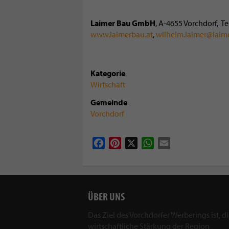
Laimer Bau GmbH
, A-4655 Vorchdorf, Te
www.laimerbau.at
,
wilhelm.laimer@laim
Kategorie
Wirtschaft
Gemeinde
Vorchdorf
Facebook
Pinterest
X
WhatsApp
Email
ÜBER UNS
Das Ziel des Vorchdorfer Werberings ist, d
wirtschaftliche Stärkung der Region