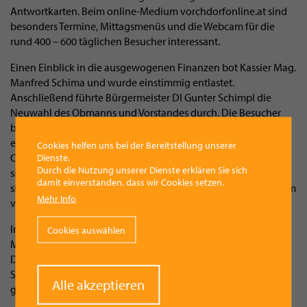
Antwortkarten. Beim online-Medium vorchdorfonline.at sind
besonders Termine, Mittagsmenüs und die Webcam für die
rund 400 – 600 täglichen Besucher interessant.
Einen Einblick in die ausgewogenen Finanzen bot Kassier Mag.
Manfred Schima und wurde einstimmig entlastet.
Anschließend führte Bürgermeister DI Gunter Schimpl die
Neuwahl des Obmanns und Vorstandes durch. Die Besucher
bestätigten Ing. Markus Müller sowie den gesamten Vorstand
erneut. Bürgermeister DI Gunter Schimpl sowie Robert
Cookies helfen uns bei der Bereitstellung unserer
Oberfrank von der WKO-Gmunden gratulierten und freuten
Dienste.
Durch die Nutzung unserer Dienste erklären Sie sich
sich über die gute Zusammenarbeit in der Vergangenheit und
damit einverstanden, dass wir Cookies setzen.
sind überzeugt, dass auch in Zukunft tolle Projekte gemeinsam
Mehr Info
verwirklicht werden können.
Ing. Markus Müller ehrte zum Schluss noch 14 langjährige
Cookies auswählen
Mitglieder für 10, 20 und 30 Jahre Werbering-Mitgliedschaft.
Der gelungene Abend klang mit Evergreens von Günter
Schiller und regionalen Schmankerln von Jo’s Restaurant
Withdraw
Alle akzeptieren
gemütlich aus.
consent