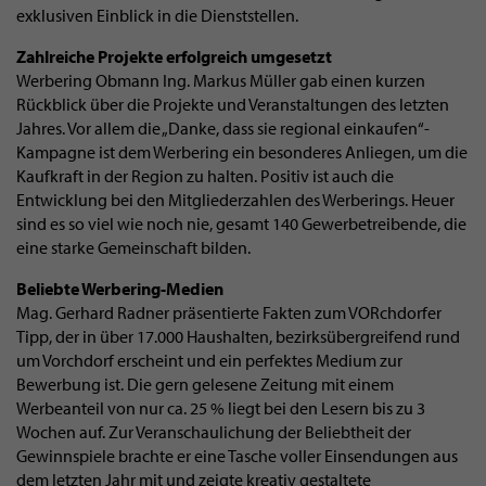
exklusiven Einblick in die Dienststellen.
Zahlreiche Projekte erfolgreich umgesetzt
Werbering Obmann Ing. Markus Müller gab einen kurzen
Rückblick über die Projekte und Veranstaltungen des letzten
Jahres. Vor allem die „Danke, dass sie regional einkaufen“-
Kampagne ist dem Werbering ein besonderes Anliegen, um die
Kaufkraft in der Region zu halten. Positiv ist auch die
Entwicklung bei den Mitgliederzahlen des Werberings. Heuer
sind es so viel wie noch nie, gesamt 140 Gewerbetreibende, die
eine starke Gemeinschaft bilden.
Beliebte Werbering-Medien
Mag. Gerhard Radner präsentierte Fakten zum VORchdorfer
Tipp, der in über 17.000 Haushalten, bezirksübergreifend rund
um Vorchdorf erscheint und ein perfektes Medium zur
Bewerbung ist. Die gern gelesene Zeitung mit einem
Werbeanteil von nur ca. 25 % liegt bei den Lesern bis zu 3
Wochen auf. Zur Veranschaulichung der Beliebtheit der
Gewinnspiele brachte er eine Tasche voller Einsendungen aus
dem letzten Jahr mit und zeigte kreativ gestaltete