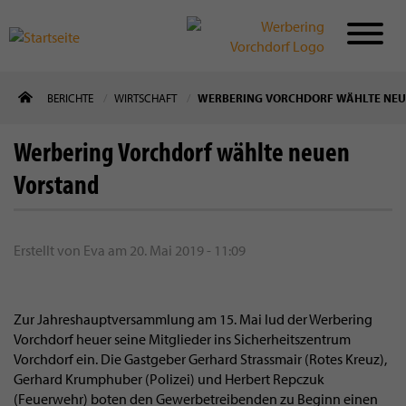
Direkt
BERICHTE
WIRTSCHAFT
WERBERING VORCHDORF WÄHLTE NEU
zum
Inhalt
Werbering Vorchdorf wählte neuen
Vorstand
Erstellt von
Eva
am
20. Mai 2019 - 11:09
Zur Jahreshauptversammlung am 15. Mai lud der Werbering
Vorchdorf heuer seine Mitglieder ins Sicherheitszentrum
Vorchdorf ein. Die Gastgeber Gerhard Strassmair (Rotes Kreuz),
Gerhard Krumphuber (Polizei) und Herbert Repczuk
(Feuerwehr) boten den Gewerbetreibenden zu Beginn einen