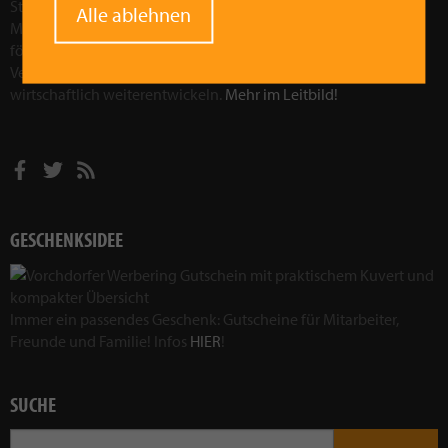
Stärkung der Region Vorchdorf. Wir wollen die Attraktivität der
Alle ablehnen
Marktgemeinde Vorchdorf als Wirtschaftsfaktor in der Region
fördern und stärken. Durch gezielte Aktionen und
Veranstaltungen wollen wir Vorchdorf sozial, kulturell und
wirtschaftlich weiterentwickeln.
Mehr im Leitbild!
GESCHENKSIDEE
Immer ein passendes Geschenk: Gutscheine für Mitarbeiter,
Freunde und Familie! Infos
HIER
!
SUCHE