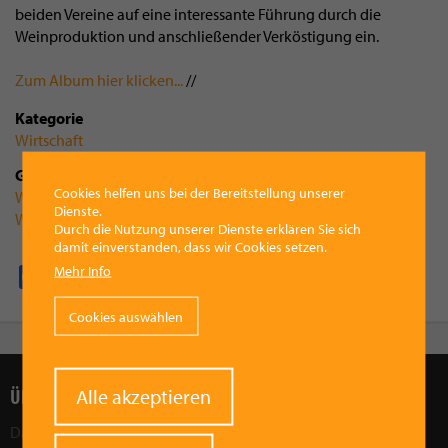
beiden Vereine auf eine interessante Führung durch die
Weinproduktion und anschließender Verköstigung ein.
Zum Album hier klicken...
//
Kategorie
Wirtschaft
Gruppenzugehörigkeit
Cookies helfen uns bei der Bereitstellung unserer
Werbering Vorchdorf
Dienste.
Wirtschaftsbund Vorchdorf
Durch die Nutzung unserer Dienste erklären Sie sich
damit einverstanden, dass wir Cookies setzen.
Mehr Info
Facebook
Pinterest
X
WhatsApp
Email
Cookies auswählen
Withdraw
ÜBER UNS
Alle akzeptieren
consent
Das Ziel des Vorchdorfer Werberings ist, die wirtschaftliche