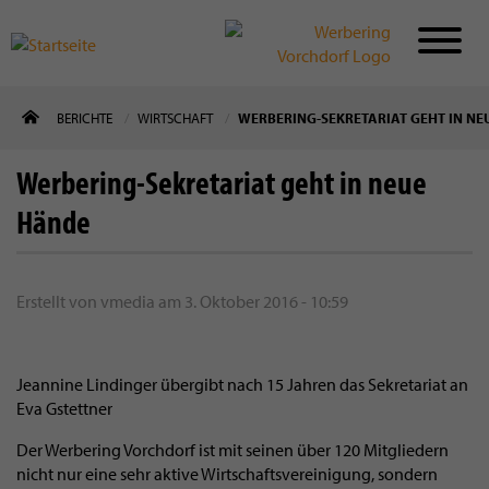
Direkt
BERICHTE
WIRTSCHAFT
WERBERING-SEKRETARIAT GEHT IN NE
zum
Inhalt
Werbering-Sekretariat geht in neue
Hände
Erstellt von
vmedia
am
3. Oktober 2016 - 10:59
Jeannine Lindinger übergibt nach 15 Jahren das Sekretariat an
Eva Gstettner
Der Werbering Vorchdorf ist mit seinen über 120 Mitgliedern
nicht nur eine sehr aktive Wirtschaftsvereinigung, sondern