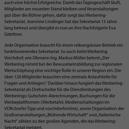
auch eine höchst Erfolgreiche. Damit das Tagesgeschäft läuft,
Mitglieder am neuesten Stand bleiben und Veranstaltungen
gut über die Bühne gehen, dafür sorgt das Werbering-
Sekretariat. Jeannine Lindinger hat das Sekretariat 15 Jahre
lang betreut und übergibt es nun an ihre Nachfolgerin Eva
Gstettner.
Jede Organisation braucht für einen reibungslosen Betrieb ein
funktionierendes Sekretariat. So auch beim Werbering
Vorchdorf, wie Obmann Ing. Markus Müller betont: „Der
Werbering nimmt bei der Bewusstseinsbildung zur regionalen
Wertschöpfung eine wichtige Rolle in unserer Region ein. Die
über 120 Mitglieder brauchen eine zentrale Anlaufstelle für
Fragen und Anliegen.“ Darüber hinaus fungiert das Werbering-
Sekretariat als Drehscheibe für die Dienstleistungen des
Werberings: Gutschein-Abrechnungen, Buchungen für die
Werbeplattformen (Werbetafel, Medienschaltungen im
VORchorfer Tipp und vorchdorfonline), sowie Organisation der
Großveranstaltungen „Blühende Wirtschaft“ und „Italienische
Nacht“ zählen zu den großen Agenden, die das Werbering-
Sekretariat meistert.