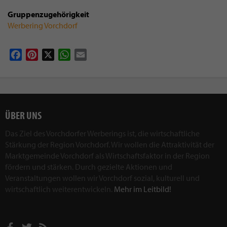
Gruppenzugehörigkeit
Werbering Vorchdorf
Facebook
Pinterest
X
WhatsApp
Email
ÜBER UNS
Das Ziel des Vorchdorfer Werberings ist, die wirtschaftliche
Stärkung der Region Vorchdorf. Wir wollen die Attraktivität der
Marktgemeinde Vorchdorf als Wirtschaftsfaktor in der Region
fördern und stärken. Durch gezielte Aktionen und
Veranstaltungen wollen wir Vorchdorf sozial, kulturell und
wirtschaftlich weiterentwickeln.
Mehr im Leitbild!