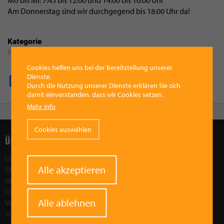
Mo bis Mi: 7:45 bis 12:00 und 14:00 bis 16:00 Uhr
Am Donnerstag sind wir durchgegend bis 18:00 Uhr da!
Kategorie
Wirtschaft
Cookies helfen uns bei der Bereitstellung unserer
Dienste.
Facebook
Pinterest
X
WhatsApp
Email
Durch die Nutzung unserer Dienste erklären Sie sich
damit einverstanden, dass wir Cookies setzen.
Mehr Info
Cookies auswählen
ÜBER UNS
Das Ziel des Vorchdorfer Werberings ist, die wirtschaftliche
Withdraw
Alle akzeptieren
Stärkung der Region Vorchdorf. Wir wollen die Attraktivität der
consent
Marktgemeinde Vorchdorf als Wirtschaftsfaktor in der Region
fördern und stärken. Durch gezielte Aktionen und
Alle ablehnen
Veranstaltungen wollen wir Vorchdorf sozial, kulturell und
wirtschaftlich weiterentwickeln.
Mehr im Leitbild!