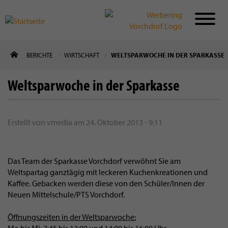
Direkt
BERICHTE
WIRTSCHAFT
WELTSPARWOCHE IN DER SPARKASSE
zum
Inhalt
Weltsparwoche in der Sparkasse
Erstellt von
vmedia
am
24. Oktober 2013 - 9:11
Das Team der Sparkasse Vorchdorf verwöhnt Sie am
Weltspartag ganztägig mit leckeren Kuchenkreationen und
Kaffee. Gebacken werden diese von den Schüler/Innen der
Neuen Mittelschule/PTS Vorchdorf.
Öffnungszeiten in der Weltsparwoche: