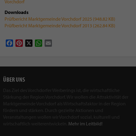
Vorchdorf
Downloads
Prüfbericht Marktgemeinde Vorchdorf 2025 (948.82 KB)
Prüfbericht Marktgemeinde Vorchdorf 2013 (262.84 KB)
Facebook
Pinterest
X
WhatsApp
Email
ÜBER UNS
Das Ziel des Vorchdorfer Werberings ist, die wirtschaftliche
Stärkung der Region Vorchdorf. Wir wollen die Attraktivität der
Marktgemeinde Vorchdorf als Wirtschaftsfaktor in der Region
fördern und stärken. Durch gezielte Aktionen und
Veranstaltungen wollen wir Vorchdorf sozial, kulturell und
wirtschaftlich weiterentwickeln.
Mehr im Leitbild!