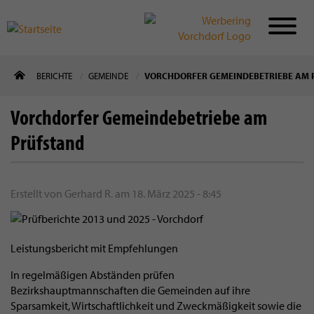
Direkt
BERICHTE
GEMEINDE
VORCHDORFER GEMEINDEBETRIEBE AM 
zum
Inhalt
Vorchdorfer Gemeindebetriebe am
Prüfstand
Erstellt von
Gerhard R.
am
18. März 2025 - 8:45
Leistungsbericht mit Empfehlungen
In regelmäßigen Abständen prüfen
Bezirkshauptmannschaften die Gemeinden auf ihre
Sparsamkeit, Wirtschaftlichkeit und Zweckmäßigkeit sowie die