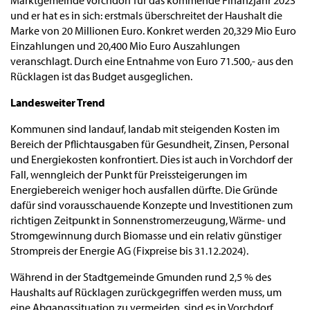
Marktgemeinde Vorchdorf für das kommende Finanzjahr 2023
und er hat es in sich: erstmals überschreitet der Haushalt die
Marke von 20 Millionen Euro. Konkret werden 20,329 Mio Euro
Einzahlungen und 20,400 Mio Euro Auszahlungen
veranschlagt. Durch eine Entnahme von Euro 71.500,- aus den
Rücklagen ist das Budget ausgeglichen.
Landesweiter Trend
Kommunen sind landauf, landab mit steigenden Kosten im
Bereich der Pflichtausgaben für Gesundheit, Zinsen, Personal
und Energiekosten konfrontiert. Dies ist auch in Vorchdorf der
Fall, wenngleich der Punkt für Preissteigerungen im
Energiebereich weniger hoch ausfallen dürfte. Die Gründe
dafür sind vorausschauende Konzepte und Investitionen zum
richtigen Zeitpunkt in Sonnenstromerzeugung, Wärme- und
Stromgewinnung durch Biomasse und ein relativ günstiger
Strompreis der Energie AG (Fixpreise bis 31.12.2024).
Während in der Stadtgemeinde Gmunden rund 2,5 % des
Haushalts auf Rücklagen zurückgegriffen werden muss, um
eine Abgangssituation zu vermeiden, sind es in Vorchdorf