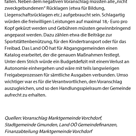
fallen. Neben dem negativen Voranschlag müssten alle „nicht
zweckgebundenen“ Rücklagen (etwa für Bildung,
Liegenschaftsrücklagen etc.) aufgebraucht sein. Schlagartig
würden die freiwilligen Leistungen auf maximal 18,- Euro pro
Kopf gekürzt werden und Gebühren müssten gewinnbringend
angepasst werden. Dazu zählen etwa die Beiträge zur
Sportstättenbenützung, für den Kindertransport oder für das
Freibad. Das Land OÖ hat für Abgangsgemeinden einen
Katalog erarbeitet, der die genauen Maßnahmen festlegt.
Unter dem Strich würde ein Budgetdefizit mit einem Verlust an
Autonomie einhergehen und wäre mit teils langwierigen
Freigabeprozessen für sämtliche Ausgaben verbunden. Umso
wichtiger war es für die Verantwortlichen, den Voranschlag
auszugleichen, und so den Handlungsspielraum der Gemeinde
aufrecht zu erhalten.
Quellen: Voranschlag Marktgemeinde Vorchdorf,
Stadtgemeinde Gmunden, Land OÖ Gemeindefinanzen,
Finanzabteilung Marktgemeinde Vorchdorf​