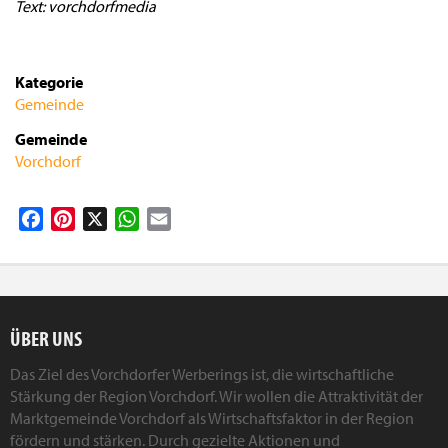
Text: vorchdorfmedia
Kategorie
Gemeinde
Gemeinde
Vorchdorf
Facebook
Pinterest
X
WhatsApp
Email
ÜBER UNS
Das Ziel des Vorchdorfer Werberings ist, die wirtschaftliche
Stärkung der Region Vorchdorf. Wir wollen die Attraktivität der
Marktgemeinde Vorchdorf als Wirtschaftsfaktor in der Region
fördern und stärken. Durch gezielte Aktionen und