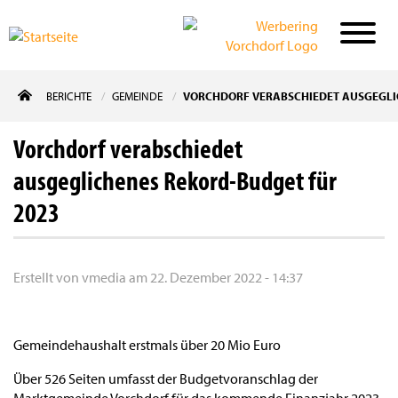
Direkt
BERICHTE
GEMEINDE
VORCHDORF VERABSCHIEDET AUSGEGLI
zum
Inhalt
Vorchdorf verabschiedet
ausgeglichenes Rekord-Budget für
2023
Erstellt von
vmedia
am
22. Dezember 2022 - 14:37
Gemeindehaushalt erstmals über 20 Mio Euro
Über 526 Seiten umfasst der Budgetvoranschlag der