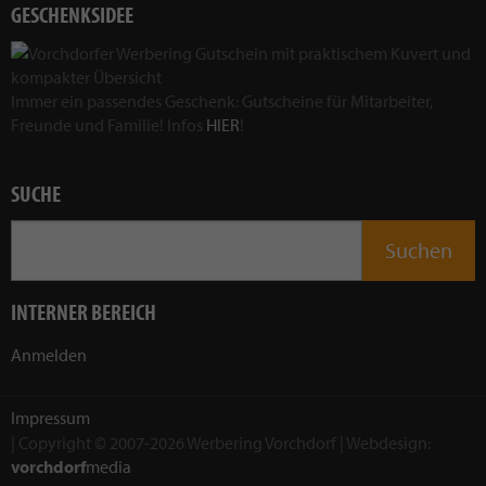
GESCHENKSIDEE
Immer ein passendes Geschenk: Gutscheine für Mitarbeiter,
Freunde und Familie! Infos
HIER
!
SUCHE
INTERNER BEREICH
Anmelden
Impressum
| Copyright © 2007-2026 Werbering Vorchdorf | Webdesign:
vorchdorf
media