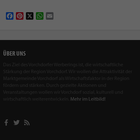
Facebook
Pinterest
X
WhatsApp
Email
ÜBER UNS
Das Ziel des Vorchdorfer Werberings ist, die wirtschaftliche
Stärkung der Region Vorchdorf. Wir wollen die Attraktivität der
Marktgemeinde Vorchdorf als Wirtschaftsfaktor in der Region
fördern und stärken. Durch gezielte Aktionen und
Veranstaltungen wollen wir Vorchdorf sozial, kulturell und
wirtschaftlich weiterentwickeln.
Mehr im Leitbild!