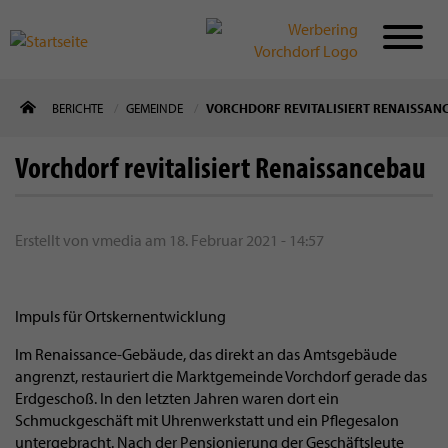
Direkt
BERICHTE
GEMEINDE
VORCHDORF REVITALISIERT RENAISSAN
zum
Inhalt
Vorchdorf revitalisiert Renaissancebau
Erstellt von
vmedia
am
18. Februar 2021 - 14:57
Impuls für Ortskernentwicklung
Im Renaissance-Gebäude, das direkt an das Amtsgebäude
angrenzt, restauriert die Marktgemeinde Vorchdorf gerade das
Erdgeschoß. In den letzten Jahren waren dort ein
Schmuckgeschäft mit Uhrenwerkstatt und ein Pflegesalon
untergebracht. Nach der Pensionierung der Geschäftsleute