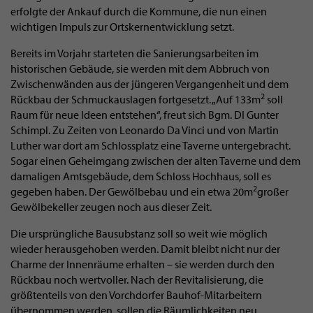
erfolgte der Ankauf durch die Kommune, die nun einen
wichtigen Impuls zur Ortskernentwicklung setzt.
Bereits im Vorjahr starteten die Sanierungsarbeiten im
historischen Gebäude, sie werden mit dem Abbruch von
Zwischenwänden aus der jüngeren Vergangenheit und dem
2
Rückbau der Schmuckauslagen fortgesetzt. „Auf 133m
soll
Raum für neue Ideen entstehen“, freut sich Bgm. DI Gunter
Schimpl. Zu Zeiten von Leonardo Da Vinci und von Martin
Luther war dort am Schlossplatz eine Taverne untergebracht.
Sogar einen Geheimgang zwischen der alten Taverne und dem
damaligen Amtsgebäude, dem Schloss Hochhaus, soll es
2
gegeben haben. Der Gewölbebau und ein etwa 20m
großer
Gewölbekeller zeugen noch aus dieser Zeit.
Die ursprüngliche Bausubstanz soll so weit wie möglich
wieder herausgehoben werden. Damit bleibt nicht nur der
Charme der Innenräume erhalten – sie werden durch den
Rückbau noch wertvoller. Nach der Revitalisierung, die
größtenteils von den Vorchdorfer Bauhof-Mitarbeitern
übernommen werden, sollen die Räumlichkeiten neu