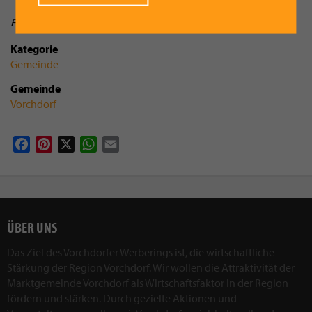
Foto/Text: vorchdorfmedia
Kategorie
Gemeinde
Gemeinde
Vorchdorf
Facebook
Pinterest
X
WhatsApp
Email
ÜBER UNS
Das Ziel des Vorchdorfer Werberings ist, die wirtschaftliche
Stärkung der Region Vorchdorf. Wir wollen die Attraktivität der
Marktgemeinde Vorchdorf als Wirtschaftsfaktor in der Region
fördern und stärken. Durch gezielte Aktionen und