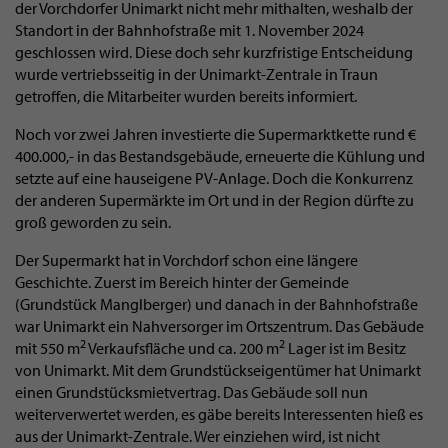
der Vorchdorfer Unimarkt nicht mehr mithalten, weshalb der
Standort in der Bahnhofstraße mit 1. November 2024
geschlossen wird. Diese doch sehr kurzfristige Entscheidung
wurde vertriebsseitig in der Unimarkt-Zentrale in Traun
getroffen, die Mitarbeiter wurden bereits informiert.
Noch vor zwei Jahren investierte die Supermarktkette rund €
400.000,- in das Bestandsgebäude, erneuerte die Kühlung und
setzte auf eine hauseigene PV-Anlage. Doch die Konkurrenz
der anderen Supermärkte im Ort und in der Region dürfte zu
groß geworden zu sein.
Der Supermarkt hat in Vorchdorf schon eine längere
Geschichte. Zuerst im Bereich hinter der Gemeinde
(Grundstück Manglberger) und danach in der Bahnhofstraße
war Unimarkt ein Nahversorger im Ortszentrum. Das Gebäude
2
2
mit 550 m
Verkaufsfläche und ca. 200 m
Lager ist im Besitz
von Unimarkt. Mit dem Grundstückseigentümer hat Unimarkt
einen Grundstücksmietvertrag. Das Gebäude soll nun
weiterverwertet werden, es gäbe bereits Interessenten hieß es
aus der Unimarkt-Zentrale. Wer einziehen wird, ist nicht