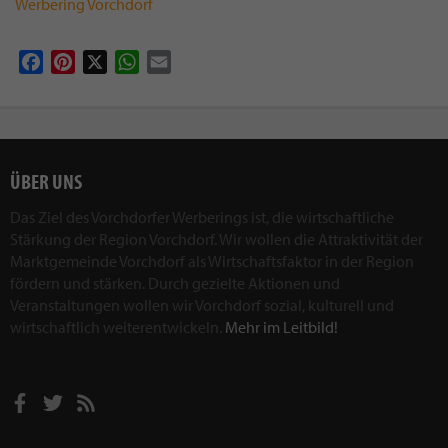
Werbering Vorchdorf
Facebook
Pinterest
X
WhatsApp
Email
ÜBER UNS
Das Ziel des Vorchdorfer Werberings ist, die wirtschaftliche
Stärkung der Region Vorchdorf. Wir wollen die Attraktivität der
Marktgemeinde Vorchdorf als Wirtschaftsfaktor in der Region
fördern und stärken. Durch gezielte Aktionen und
Veranstaltungen wollen wir Vorchdorf sozial, kulturell und
wirtschaftlich weiterentwickeln.
Mehr im Leitbild!