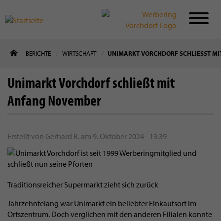
Direkt
BERICHTE
WIRTSCHAFT
UNIMARKT VORCHDORF SCHLIESST MI
zum
Inhalt
Unimarkt Vorchdorf schließt mit
Anfang November
Erstellt von
Gerhard R.
am
9. Oktober 2024 - 13:39
Traditionsreicher Supermarkt zieht sich zurück
Jahrzehntelang war Unimarkt ein beliebter Einkaufsort im
Ortszentrum. Doch verglichen mit den anderen Filialen konnte