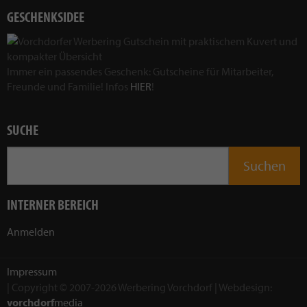
GESCHENKSIDEE
Immer ein passendes Geschenk: Gutscheine für Mitarbeiter,
Freunde und Familie! Infos
HIER
!
SUCHE
INTERNER BEREICH
Anmelden
Impressum
| Copyright © 2007-2026 Werbering Vorchdorf | Webdesign:
vorchdorf
media