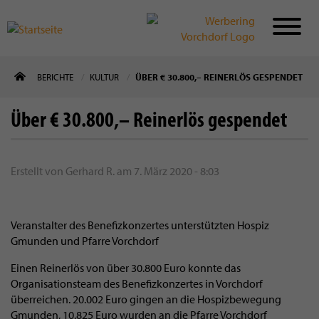
Direkt
BERICHTE
KULTUR
ÜBER € 30.800,– REINERLÖS GESPENDET
zum
Inhalt
Über € 30.800,– Reinerlös gespendet
Erstellt von
Gerhard R.
am
7. März 2020 - 8:03
Veranstalter des Benefizkonzertes unterstützten Hospiz
Gmunden und Pfarre Vorchdorf
Einen Reinerlös von über 30.800 Euro konnte das
Organisationsteam des Benefizkonzertes in Vorchdorf
überreichen. 20.002 Euro gingen an die Hospizbewegung
Gmunden, 10.825 Euro wurden an die Pfarre Vorchdorf