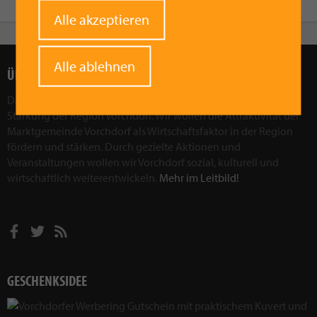
Withdraw
Alle akzeptieren
consent
Alle ablehnen
ÜBER UNS
Das Ziel des Vorchdorfer Werberings ist, die wirtschaftliche
Stärkung der Region Vorchdorf. Wir wollen die Attraktivität der
Marktgemeinde Vorchdorf als Wirtschaftsfaktor in der Region
fördern und stärken. Durch gezielte Aktionen und
Veranstaltungen wollen wir Vorchdorf sozial, kulturell und
wirtschaftlich weiterentwickeln.
Mehr im Leitbild!
GESCHENKSIDEE