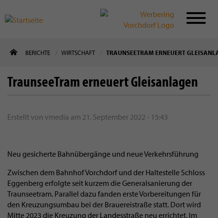
Direkt
BERICHTE
WIRTSCHAFT
TRAUNSEETRAM ERNEUERT GLEISANL
zum
Inhalt
TraunseeTram erneuert Gleisanlagen
Erstellt von
vmedia
am
21. September 2022 - 15:43
Neu gesicherte Bahnübergänge und neue Verkehrsführung
Zwischen dem Bahnhof Vorchdorf und der Haltestelle Schloss
Eggenberg erfolgte seit kurzem die Generalsanierung der
Traunseetram. Parallel dazu fanden erste Vorbereitungen für
den Kreuzungsumbau bei der Brauereistraße statt. Dort wird
Mitte 2023 die Kreuzung der Landesstraße neu errichtet. Im