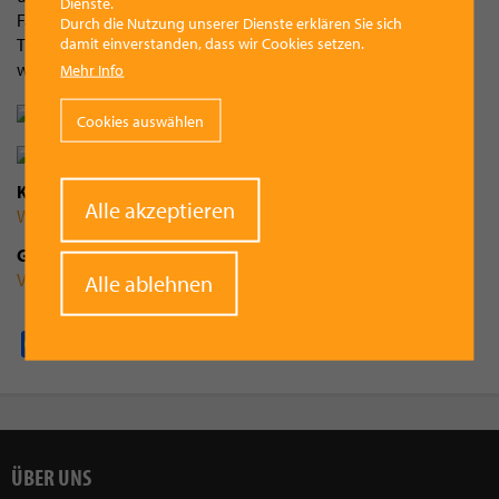
Dienste.
Fahrtgeräusch durch die Schienenstöße fällt damit weg, die
Durch die Nutzung unserer Dienste erklären Sie sich
damit einverstanden, dass wir Cookies setzen.
Tram bewegt sich in diesem Bereich sehr geräuscharm, was
wiederum eine verbesserte Situation für die Anrainer darstellt.
Mehr Info
Cookies auswählen
Kategorie
Withdraw
Alle akzeptieren
Wirtschaft
consent
Gemeinde
Vorchdorf
Alle ablehnen
Facebook
Pinterest
X
WhatsApp
Email
ÜBER UNS