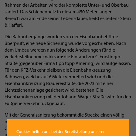
Rahmen der Arbeiten wird der komplette Unter- und Oberbau
saniert. Das Schienennetz in diesem 450 Meter langen
Bereich war am Ende seiner Lebensdauer, heißt es seitens Stern
& Hafferl.
Die Bahnübergänge wurden von der Eisenbahnbehörde
überprüft, eine neue Sicherung wurde vorgeschrieben. Nach
dem Umbau werden nun folgende Änderungen für die
Verkehrsteilnehmer wirksam: die Einfahrt zur C-Forstinger-
Straße (gegenüber Firma tipp topp Amering) wird aufgelassen.
Für den KFZ-Verkehr bleiben die Eisenbahnkreuzung
Bahnweg, welche auf 6 Meter verbreitert wird und die
Eisenbahnkreuzung Brauereistraße, die 2023 mit einer
Lichtzeichenanlage gesichert wird, bestehen. Die
Eisenbahnkreuzung mit der Johann-Wager-Straße wird für den
Fußgeherverkehr rückgebaut.
Mit der Generalsanierung bekommt die Strecke einen völlig
neuen Unterbau inklusive Entwässerungsanlagen. Beim
Oberbau werden in den Gleisschotter Betonschwellen verlegt
Cookies helfen uns bei der Bereitstellung unserer
und anschließend die Schienen lückenlos verschweißt. Das