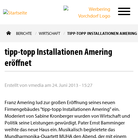
Direkt
BERICHTE
WIRTSCHAFT
TIPP-TOPP INSTALLATIONEN AMERING
zum
Inhalt
tipp-topp Installationen Amering
eröffnet
Erstellt von
vmedia
am
24. Juni 2013 - 15:27
Franz Amering lud zur großen Eröffnung seines neuen
Firmengebäudes "tipp-topp Installationen Amering" ein.
Moderiert von Sabine Kronberger wurden von Wirtschaft und
Politik seine Leistungen gewürdigt. Pater Ernst Bamminger
weihte das neue Haus ein. Musikalisch begleietete das
Mundharmonika-Quartett MUHA den Abend, der mit einem