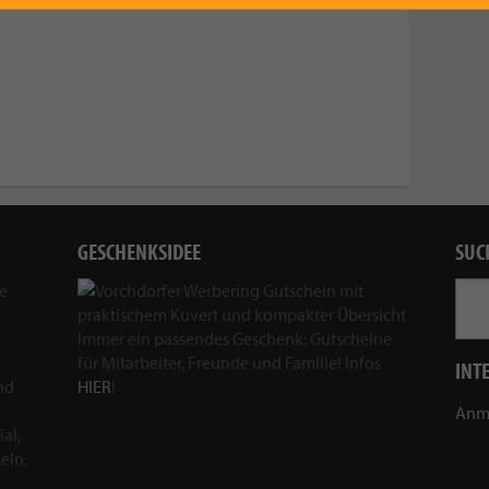
GESCHENKSIDEE
SUC
ie
Immer ein passendes Geschenk: Gutscheine
für Mitarbeiter, Freunde und Familie! Infos
INT
nd
HIER
!
Anm
al,
eln.