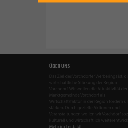
ÜBER UNS
Das Ziel des Vorchdorfer Werberings ist, d
wirtschaftliche Stärkung der Region
Vorchdorf. Wir wollen die Attraktivität der
Marktgemeinde Vorchdorf als
Wirtschaftsfaktor in der Region fördern u
stärken. Durch gezielte Aktionen und
Veranstaltungen wollen wir Vorchdorf sozi
kulturell und wirtschaftlich weiterentwick
Mehr im Leitbild!