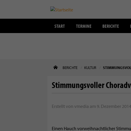
START
TERMINE
BERICHTE
Direkt
BERICHTE
KULTUR
STIMMUNGSVOL
zum
Inhalt
Stimmungsvoller Chorad
Erstellt von
vmedia
am
9. Dezember 2014 
Einen Hauch vorweihnachtlicher Stimmun