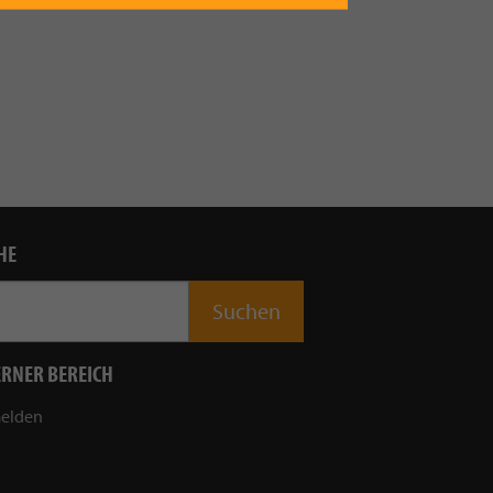
HE
ERNER BEREICH
elden