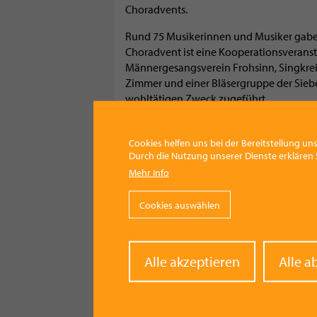
Choradvents.
Rund 75 Musikerinnen und Musiker gaben 
Choradvent ist eine Kooperationsverans
Männergesangsverein Frohsinn, Singkreis
Zimmer und einer Bläsergruppe der Siebe
wohltätigen Zweck zugeführt.
Cookies helfen uns bei der Bereitstellung uns
Durch die Nutzung unserer Dienste erklären S
Mehr Info
Cookies auswählen
Kategorie
Kultur
Withd
Alle akzeptieren
Alle a
conse
Facebook
Pinterest
X
WhatsApp
Email