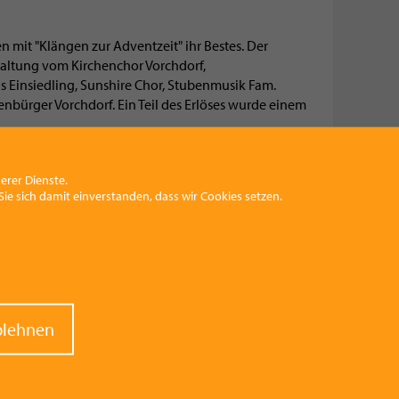
mit "Klängen zur Adventzeit" ihr Bestes. Der
taltung vom Kirchenchor Vorchdorf,
 Einsiedling, Sunshire Chor, Stubenmusik Fam.
nbürger Vorchdorf. Ein Teil des Erlöses wurde einem
erer Dienste.
ie sich damit einverstanden, dass wir Cookies setzen.
raw
blehnen
nt