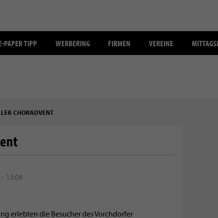
E-PAPER TIPP
WERBERING
FIRMEN
VEREINE
MITTAG
LER CHORADVENT
vent
- 13:08
g erlebten die Besucher des Vorchdorfer