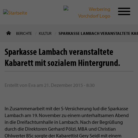
Direkt
BERICHTE
KULTUR
SPARKASSE LAMBACH VERANSTALTETE KAB
zum
Inhalt
Sparkasse Lambach veranstaltete
Kabarett mit sozialem Hintergrund.
Erstellt von
Eva
am
21. Dezember 2015 - 8:30
In Zusammenarbeit mit der S-Versicherung lud die Sparkasse
Lambach am 19. November zu einem unterhaltsamen Abend
in die Dreifachturnhalle in Lambach. Nach der Begrüßung
durch die Direktoren Gerhard Pölzl, MBA und Christian
Ohlwerter BSc sorgte der Kabarettist Gery Seidl mit einem