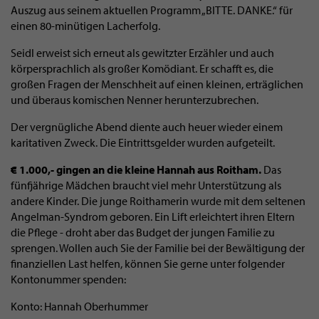
Auszug aus seinem aktuellen Programm „BITTE. DANKE.“ für
einen 80-minütigen Lacherfolg.
Seidl erweist sich erneut als gewitzter Erzähler und auch
körpersprachlich als großer Komödiant. Er schafft es, die
großen Fragen der Menschheit auf einen kleinen, erträglichen
und überaus komischen Nenner herunterzubrechen.
Der vergnügliche Abend diente auch heuer wieder einem
karitativen Zweck. Die Eintrittsgelder wurden aufgeteilt.
€ 1.000,- gingen an die kleine Hannah aus Roitham.
Das
fünfjährige Mädchen braucht viel mehr Unterstützung als
andere Kinder. Die junge Roithamerin wurde mit dem seltenen
Angelman-Syndrom geboren. Ein Lift erleichtert ihren Eltern
die Pflege - droht aber das Budget der jungen Familie zu
sprengen. Wollen auch Sie der Familie bei der Bewältigung der
finanziellen Last helfen, können Sie gerne unter folgender
Kontonummer spenden:
Konto: Hannah Oberhummer