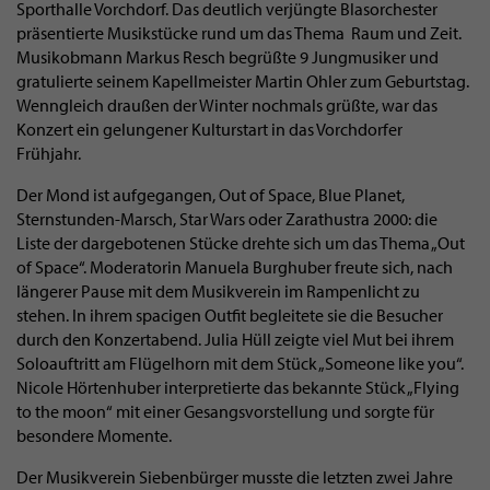
Sporthalle Vorchdorf. Das deutlich verjüngte Blasorchester
präsentierte Musikstücke rund um das Thema Raum und Zeit.
Musikobmann Markus Resch begrüßte 9 Jungmusiker und
gratulierte seinem Kapellmeister Martin Ohler zum Geburtstag.
Wenngleich draußen der Winter nochmals grüßte, war das
Konzert ein gelungener Kulturstart in das Vorchdorfer
Frühjahr.
Der Mond ist aufgegangen, Out of Space, Blue Planet,
Sternstunden-Marsch, Star Wars oder Zarathustra 2000: die
Liste der dargebotenen Stücke drehte sich um das Thema „Out
of Space“. Moderatorin Manuela Burghuber freute sich, nach
längerer Pause mit dem Musikverein im Rampenlicht zu
stehen. In ihrem spacigen Outfit begleitete sie die Besucher
durch den Konzertabend. Julia Hüll zeigte viel Mut bei ihrem
Soloauftritt am Flügelhorn mit dem Stück „Someone like you“.
Nicole Hörtenhuber interpretierte das bekannte Stück „Flying
to the moon“ mit einer Gesangsvorstellung und sorgte für
besondere Momente.
Der Musikverein Siebenbürger musste die letzten zwei Jahre