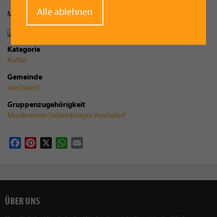
Alle ablehnen
Mehr Fotos auf
www.vorchdorfer.at
Kategorie
Kultur
Gemeinde
Vorchdorf
Gruppenzugehörigkeit
Musikverein Siebenbürger Vorchdorf
Facebook
Pinterest
X
WhatsApp
Email
ÜBER UNS