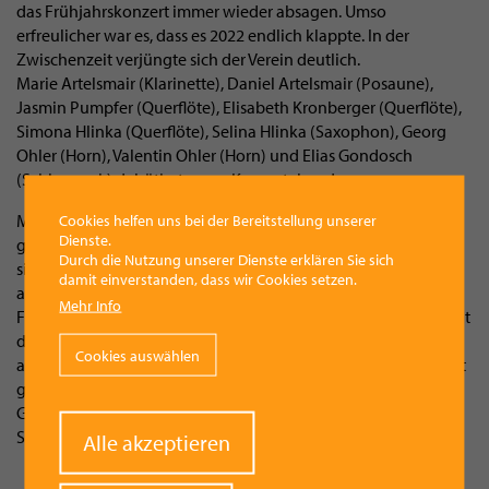
das Frühjahrskonzert immer wieder absagen. Umso
erfreulicher war es, dass es 2022 endlich klappte. In der
Zwischenzeit verjüngte sich der Verein deutlich.
Marie Artelsmair (Klarinette), Daniel Artelsmair (Posaune),
Jasmin Pumpfer (Querflöte), Elisabeth Kronberger (Querflöte),
Simona Hlinka (Querflöte), Selina Hlinka (Saxophon), Georg
Ohler (Horn), Valentin Ohler (Horn) und Elias Gondosch
(Schlagwerk) debütierten am Konzertabend.
Mit einer kleinen „Rakete“, gefüllt mit hopfigem Treibstoff
Cookies helfen uns bei der Bereitstellung unserer
Dienste.
gratulierten die Musiker ihrem Kapellmeister Martin Ohler, der
Durch die Nutzung unserer Dienste erklären Sie sich
sich in seiner Bescheidenheit kurz bei allen bedankte und
damit einverstanden, dass wir Cookies setzen.
anschließend eine Gesangszugabe präsentierte. Martina
Mehr Info
Fischer und Nicole Hörtenhuber wünschten den Besuchern mit
dem Seer-Schlager „Kimm guat hoam“ alles Gute, was
Cookies auswählen
angesichts der winterlichen Wetterlage beim Frühjahrskonzert
gut passte. Zuvor nutzten die Konzertgäste noch die
Gelegenheit, bei frischen Getränken ausreichend
Sozialkontakte zu pflegen.
Withdraw
Alle akzeptieren
consent