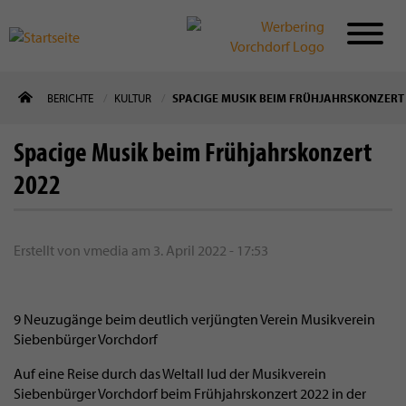
Direkt
BERICHTE
KULTUR
SPACIGE MUSIK BEIM FRÜHJAHRSKONZERT
zum
Inhalt
Spacige Musik beim Frühjahrskonzert
2022
Erstellt von
vmedia
am
3. April 2022 - 17:53
9 Neuzugänge beim deutlich verjüngten Verein Musikverein
Siebenbürger Vorchdorf
Auf eine Reise durch das Weltall lud der Musikverein
Siebenbürger Vorchdorf beim Frühjahrskonzert 2022 in der