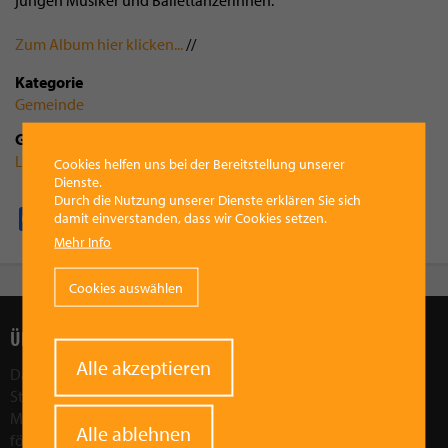
jungen Musiker und Ballettänzerinnen.
Zum Album hier klicken...
//
Kategorie
Gemeinde
Gruppenzugehörigkeit
Landesmusikschule
Cookies helfen uns bei der Bereitstellung unserer
Dienste.
Durch die Nutzung unserer Dienste erklären Sie sich
Facebook
Pinterest
X
WhatsApp
Email
damit einverstanden, dass wir Cookies setzen.
Mehr Info
Cookies auswählen
ÜBER UNS
Withdraw
Alle akzeptieren
Das Ziel des Vorchdorfer Werberings ist, die wirtschaftliche
consent
Stärkung der Region Vorchdorf. Wir wollen die Attraktivität der
Marktgemeinde Vorchdorf als Wirtschaftsfaktor in der Region
Alle ablehnen
fördern und stärken. Durch gezielte Aktionen und