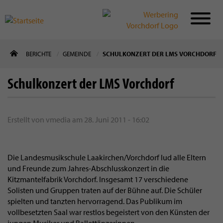
Direkt
BERICHTE
GEMEINDE
SCHULKONZERT DER LMS VORCHDORF
zum
Inhalt
Schulkonzert der LMS Vorchdorf
Erstellt von
vmedia
am
28. Juni 2011 - 16:02
Die Landesmusikschule Laakirchen/Vorchdorf lud alle Eltern
und Freunde zum Jahres-Abschlusskonzert in die
Kitzmantelfabrik Vorchdorf. Insgesamt 17 verschiedene
Solisten und Gruppen traten auf der Bühne auf. Die Schüler
spielten und tanzten hervorragend. Das Publikum im
vollbesetzten Saal war restlos begeistert von den Künsten der