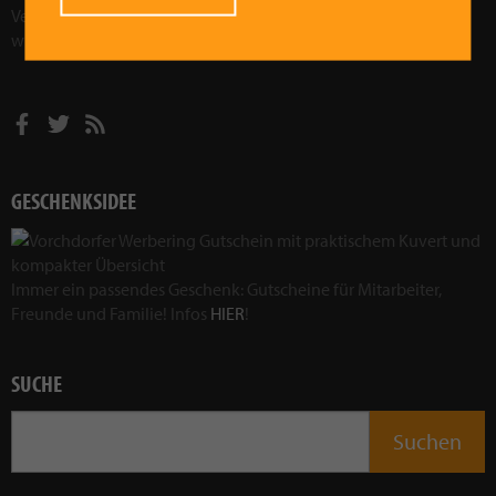
Veranstaltungen wollen wir Vorchdorf sozial, kulturell und
wirtschaftlich weiterentwickeln.
Mehr im Leitbild!
GESCHENKSIDEE
Immer ein passendes Geschenk: Gutscheine für Mitarbeiter,
Freunde und Familie! Infos
HIER
!
SUCHE