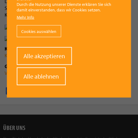
Das Publikum dankte mit langanhaltendem Applaus und
Durch die Nutzung unserer Dienste erklären Sie sich
Standing Ovations für den gelungenen Auftakt ins neue
damit einverstanden, dass wir Cookies setzen.
Kulturjahr in Vorchdorf.
Mehr Info
Cookies auswählen
Kategorie
Withdraw
Alle akzeptieren
Kultur
consent
Gemeinde
Vorchdorf
Alle ablehnen
Facebook
Pinterest
X
WhatsApp
Email
ÜBER UNS