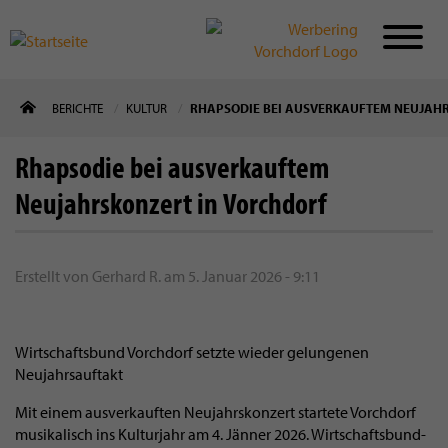
Direkt
BERICHTE
KULTUR
RHAPSODIE BEI AUSVERKAUFTEM NEUJAH
zum
Inhalt
Rhapsodie bei ausverkauftem
Neujahrskonzert in Vorchdorf
Erstellt von
Gerhard R.
am
5. Januar 2026 - 9:11
Wirtschaftsbund Vorchdorf setzte wieder gelungenen
Neujahrsauftakt
Mit einem ausverkauften Neujahrskonzert startete Vorchdorf
musikalisch ins Kulturjahr am 4. Jänner 2026. Wirtschaftsbund-