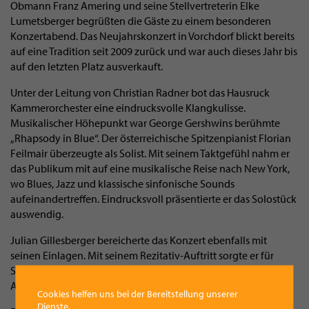
Obmann Franz Amering und seine Stellvertreterin Elke
Lumetsberger begrüßten die Gäste zu einem besonderen
Konzertabend. Das Neujahrskonzert in Vorchdorf blickt bereits
auf eine Tradition seit 2009 zurück und war auch dieses Jahr bis
auf den letzten Platz ausverkauft.
Unter der Leitung von Christian Radner bot das Hausruck
Kammerorchester eine eindrucksvolle Klangkulisse.
Musikalischer Höhepunkt war George Gershwins berühmte
„Rhapsody in Blue“. Der österreichische Spitzenpianist Florian
Feilmair überzeugte als Solist. Mit seinem Taktgefühl nahm er
das Publikum mit auf eine musikalische Reise nach New York,
wo Blues, Jazz und klassische sinfonische Sounds
aufeinandertreffen. Eindrucksvoll präsentierte er das Solostück
auswendig.
Julian Gillesberger bereicherte das Konzert ebenfalls mit
seinen Einlagen. Mit seinem Rezitativ-Auftritt sorgte er für
Schmunzeln und eine lockere Stimmung. Erstmals führte
Angelique Göll als Moderatorin durch das Programm.
Cookies helfen uns bei der Bereitstellung unserer
Dienste.