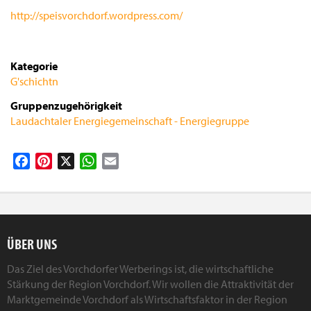
http://speisvorchdorf.wordpress.com/
Kategorie
G'schichtn
Gruppenzugehörigkeit
Laudachtaler Energiegemeinschaft - Energiegruppe
Facebook
Pinterest
X
WhatsApp
Email
ÜBER UNS
Das Ziel des Vorchdorfer Werberings ist, die wirtschaftliche
Stärkung der Region Vorchdorf. Wir wollen die Attraktivität der
Marktgemeinde Vorchdorf als Wirtschaftsfaktor in der Region