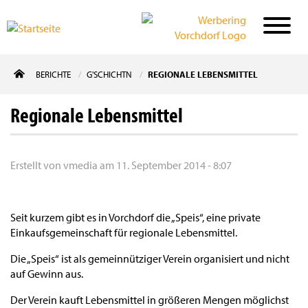
Direkt
BERICHTE
G'SCHICHTN
REGIONALE LEBENSMITTEL
zum
Inhalt
Regionale Lebensmittel
Erstellt von
vmedia
am
11. September 2014 - 8:07
Seit kurzem gibt es in Vorchdorf die „Speis“, eine private
Einkaufsgemeinschaft für regionale Lebensmittel.
Die „Speis“ ist als gemeinnütziger Verein organisiert und nicht
auf Gewinn aus.
Der Verein kauft Lebensmittel in größeren Mengen möglichst