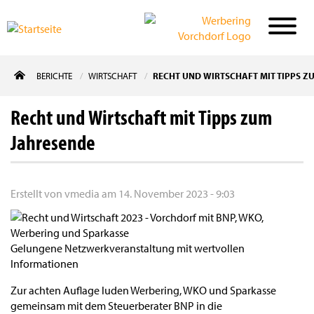
Direkt
BERICHTE
WIRTSCHAFT
RECHT UND WIRTSCHAFT MIT TIPPS Z
zum
Inhalt
Recht und Wirtschaft mit Tipps zum
Jahresende
Erstellt von
vmedia
am
14. November 2023 - 9:03
Gelungene Netzwerkveranstaltung mit wertvollen
Informationen
Zur achten Auflage luden Werbering, WKO und Sparkasse
gemeinsam mit dem Steuerberater BNP in die