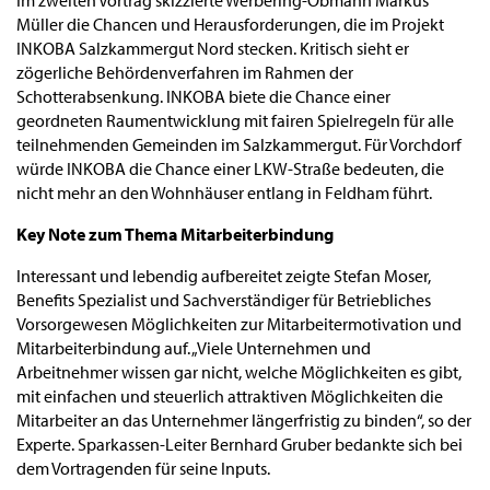
Im zweiten Vortrag skizzierte Werbering-Obmann Markus
Müller die Chancen und Herausforderungen, die im Projekt
INKOBA Salzkammergut Nord stecken. Kritisch sieht er
zögerliche Behördenverfahren im Rahmen der
Schotterabsenkung. INKOBA biete die Chance einer
geordneten Raumentwicklung mit fairen Spielregeln für alle
teilnehmenden Gemeinden im Salzkammergut. Für Vorchdorf
würde INKOBA die Chance einer LKW-Straße bedeuten, die
nicht mehr an den Wohnhäuser entlang in Feldham führt.
Key Note zum Thema Mitarbeiterbindung
Interessant und lebendig aufbereitet zeigte Stefan Moser,
Benefits Spezialist und Sachverständiger für Betriebliches
Vorsorgewesen Möglichkeiten zur Mitarbeitermotivation und
Mitarbeiterbindung auf. „Viele Unternehmen und
Arbeitnehmer wissen gar nicht, welche Möglichkeiten es gibt,
mit einfachen und steuerlich attraktiven Möglichkeiten die
Mitarbeiter an das Unternehmer längerfristig zu binden“, so der
Experte. Sparkassen-Leiter Bernhard Gruber bedankte sich bei
dem Vortragenden für seine Inputs.