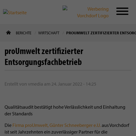
Direkt
BERICHTE
WIRTSCHAFT
PROUMWELT ZERTIFIZIERTER ENTSOR
zum
Inhalt
proUmwelt zertifizierter
Entsorgungsfachbetrieb
Erstellt von
vmedia
am
24. Januar 2022 - 14:25
Qualitätsaudit bestätigt hohe Verlässlichkeit und Einhaltung
der Standards
Die
Firma proUmwelt, Günter Schneeberger e.U.
aus Vorchdorf
ist seit Jahrzehnten ein zuverlässiger Partner für die