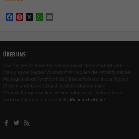
Facebook
Pinterest
X
WhatsApp
Email
ÜBER UNS
Das Ziel des Vorchdorfer Werberings ist, die wirtschaftliche
Stärkung der Region Vorchdorf. Wir wollen die Attraktivität der
Marktgemeinde Vorchdorf als Wirtschaftsfaktor in der Region
fördern und stärken. Durch gezielte Aktionen und
Veranstaltungen wollen wir Vorchdorf sozial, kulturell und
wirtschaftlich weiterentwickeln.
Mehr im Leitbild!