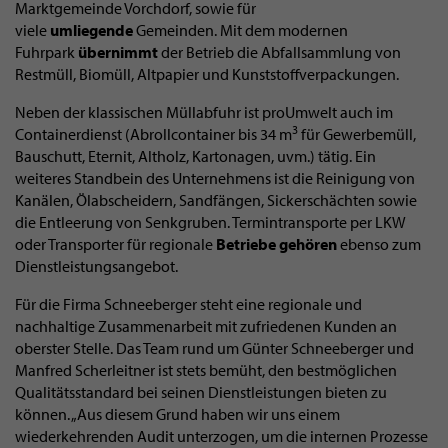
Marktgemeinde Vorchdorf, sowie für
viele
umliegende
Gemeinden. Mit dem modernen
Fuhrpark
übernimmt
der Betrieb die Abfallsammlung von
Restmüll, Biomüll, Altpapier und Kunststoffverpackungen.
Neben der klassischen Müllabfuhr ist proUmwelt auch im
3
Containerdienst (Abrollcontainer bis 34 m
für Gewerbemüll,
Bauschutt, Eternit, Altholz, Kartonagen, uvm.) tätig. Ein
weiteres Standbein des Unternehmens ist die Reinigung von
Kanälen, Ölabscheidern, Sandfängen, Sickerschächten sowie
die Entleerung von Senkgruben. Termintransporte per LKW
oder Transporter für regionale
Betriebe gehören
ebenso zum
Dienstleistungsangebot.
Für die Firma Schneeberger steht eine regionale und
nachhaltige Zusammenarbeit mit zufriedenen Kunden an
oberster Stelle. Das Team rund um Günter Schneeberger und
Manfred Scherleitner ist stets bemüht, den bestmöglichen
Qualitätsstandard bei seinen Dienstleistungen bieten zu
können. „Aus diesem Grund haben wir uns einem
wiederkehrenden Audit unterzogen, um die internen Prozesse