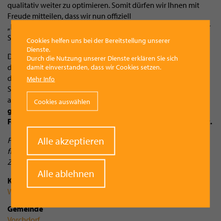
qualitativ weiter zu optimieren. Somit dürfen wir Ihnen mit
Freude mitteilen, dass wir nun offiziell
„
Entsorgungsfachbetrieb
“ sind“, freut sich Firmenchef Günter
Schneeberger.
Cookies helfen uns bei der Bereitstellung unserer
Dienste.
Die Dokumentation der Mengenströme, Zuverlässigkeit und
Durch die Nutzung unserer Dienste erklären Sie sich
dem Fachwissen der verantwortlichen Personen, Überprüfung
damit einverstanden, dass wir Cookies setzen.
der Rechtskonformität sowie Dokumentation und
Mehr Info
Sicherstellung der personellen Ausstattung sind nur Auszüge
aus dem Umfang dieses Qualitätsaudits.
Mit 35 bestens
Cookies auswählen
geschulten Mitarbeitern und einem Fuhrpark von 20
Fahrzeugen ist proUmwelt bestens für die Zukunft gerüstet.
Withdraw
Alle akzeptieren
Foto: Günter Schneeberger (li) und Dr. Manfred Scherleitner
consent
freuen sich nach einem strengen Qualitätsaudit über das
Zertifikat „Entsorgungsfachbetrieb“ für proUmwelt.
Alle ablehnen
Kategorie
Wirtschaft
Gemeinde
Vorchdorf