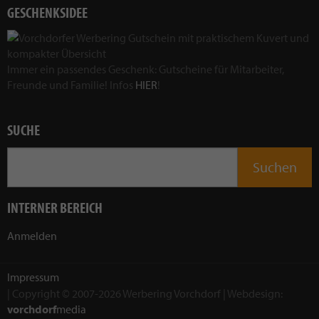
GESCHENKSIDEE
Immer ein passendes Geschenk: Gutscheine für Mitarbeiter,
Freunde und Familie! Infos
HIER
!
SUCHE
INTERNER BEREICH
Anmelden
Impressum
| Copyright © 2007-2026 Werbering Vorchdorf | Webdesign:
vorchdorf
media