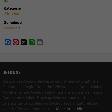
Kategorie
Wirtschaft
Gemeinde
Vorchdorf
Facebook
Pinterest
X
WhatsApp
Email
ÜBER UNS
Das Ziel des Vorchdorfer Werberings ist, die wirtschaftliche
Stärkung der Region Vorchdorf. Wir wollen die Attraktivität der
Marktgemeinde Vorchdorf als Wirtschaftsfaktor in der Region
fördern und stärken. Durch gezielte Aktionen und
Veranstaltungen wollen wir Vorchdorf sozial, kulturell und
wirtschaftlich weiterentwickeln.
Mehr im Leitbild!