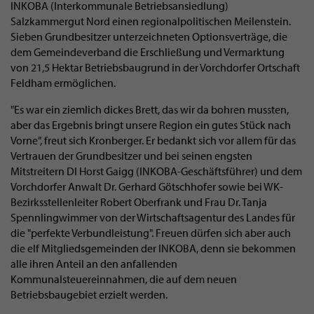
INKOBA (Interkommunale Betriebsansiedlung)
Salzkammergut Nord einen regionalpolitischen Meilenstein.
Sieben Grundbesitzer unterzeichneten Optionsverträge, die
dem Gemeindeverband die Erschließung und Vermarktung
von 21,5 Hektar Betriebsbaugrund in der Vorchdorfer Ortschaft
Feldham ermöglichen.
"Es war ein ziemlich dickes Brett, das wir da bohren mussten,
aber das Ergebnis bringt unsere Region ein gutes Stück nach
Vorne", freut sich Kronberger. Er bedankt sich vor allem für das
Vertrauen der Grundbesitzer und bei seinen engsten
Mitstreitern DI Horst Gaigg (INKOBA-Geschäftsführer) und dem
Vorchdorfer Anwalt Dr. Gerhard Götschhofer sowie bei WK-
Bezirksstellenleiter Robert Oberfrank und Frau Dr. Tanja
Spennlingwimmer von der Wirtschaftsagentur des Landes für
die "perfekte Verbundleistung". Freuen dürfen sich aber auch
die elf Mitgliedsgemeinden der INKOBA, denn sie bekommen
alle ihren Anteil an den anfallenden
Kommunalsteuereinnahmen, die auf dem neuen
Betriebsbaugebiet erzielt werden.