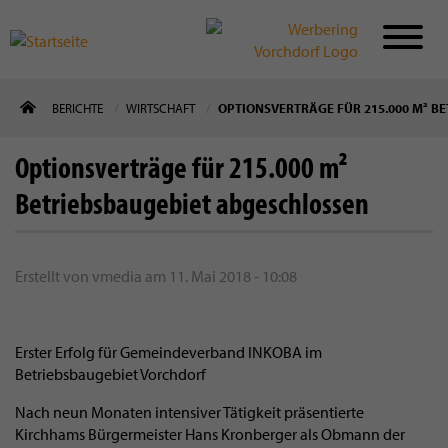
Direkt
BERICHTE
WIRTSCHAFT
OPTIONSVERTRÄGE FÜR 215.000 M² B
zum
Inhalt
Optionsverträge für 215.000 m²
Betriebsbaugebiet abgeschlossen
Erstellt von
vmedia
am
11. Mai 2018 - 10:08
Erster Erfolg für Gemeindeverband INKOBA im
Betriebsbaugebiet Vorchdorf
Nach neun Monaten intensiver Tätigkeit präsentierte
Kirchhams Bürgermeister Hans Kronberger als Obmann der