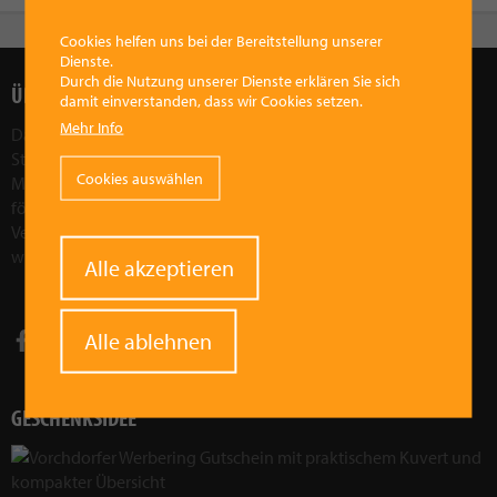
Cookies helfen uns bei der Bereitstellung unserer
Dienste.
Durch die Nutzung unserer Dienste erklären Sie sich
ÜBER UNS
damit einverstanden, dass wir Cookies setzen.
Mehr Info
Das Ziel des Vorchdorfer Werberings ist, die wirtschaftliche
Stärkung der Region Vorchdorf. Wir wollen die Attraktivität der
Cookies auswählen
Marktgemeinde Vorchdorf als Wirtschaftsfaktor in der Region
fördern und stärken. Durch gezielte Aktionen und
Veranstaltungen wollen wir Vorchdorf sozial, kulturell und
wirtschaftlich weiterentwickeln.
Mehr im Leitbild!
Withdraw
Alle akzeptieren
consent
Alle ablehnen
GESCHENKSIDEE