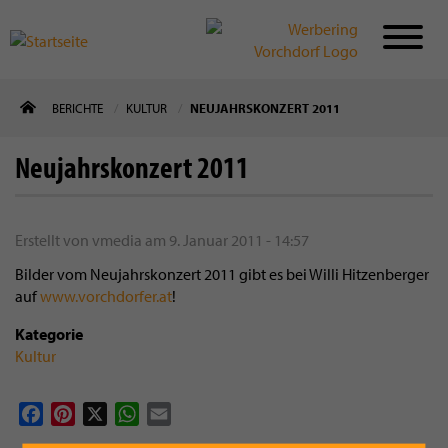
Direkt
BERICHTE
KULTUR
NEUJAHRSKONZERT 2011
zum
Inhalt
Neujahrskonzert 2011
Erstellt von
vmedia
am
9. Januar 2011 - 14:57
Bilder vom Neujahrskonzert 2011 gibt es bei Willi Hitzenberger
auf
www.vorchdorfer.at
!
Kategorie
Kultur
Facebook
Pinterest
X
WhatsApp
Email