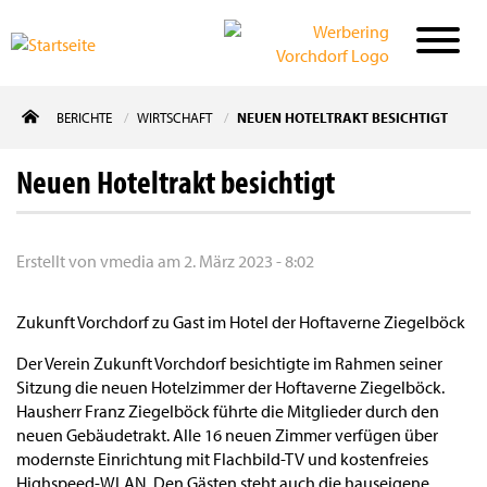
Direkt
BERICHTE
WIRTSCHAFT
NEUEN HOTELTRAKT BESICHTIGT
zum
Inhalt
Neuen Hoteltrakt besichtigt
Erstellt von
vmedia
am
2. März 2023 - 8:02
Zukunft Vorchdorf zu Gast im Hotel der Hoftaverne Ziegelböck
Der Verein Zukunft Vorchdorf besichtigte im Rahmen seiner
Sitzung die neuen Hotelzimmer der Hoftaverne Ziegelböck.
Hausherr Franz Ziegelböck führte die Mitglieder durch den
neuen Gebäudetrakt. Alle 16 neuen Zimmer verfügen über
modernste Einrichtung mit Flachbild-TV und kostenfreies
Highspeed-WLAN. Den Gästen steht auch die hauseigene