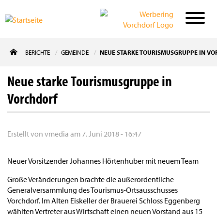
Direkt
BERICHTE
GEMEINDE
NEUE STARKE TOURISMUSGRUPPE IN V
zum
Inhalt
Neue starke Tourismusgruppe in
Vorchdorf
Erstellt von
vmedia
am
7. Juni 2018 - 16:47
Neuer Vorsitzender Johannes Hörtenhuber mit neuem Team
Große Veränderungen brachte die außerordentliche
Generalversammlung des Tourismus-Ortsausschusses
Vorchdorf. Im Alten Eiskeller der Brauerei Schloss Eggenberg
wählten Vertreter aus Wirtschaft einen neuen Vorstand aus 15