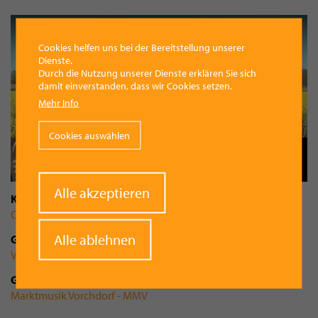
Cookies helfen uns bei der Bereitstellung unserer
Dienste.
Durch die Nutzung unserer Dienste erklären Sie sich
damit einverstanden, dass wir Cookies setzen.
Mehr Info
Cookies auswählen
Withdraw
Alle akzeptieren
Kategorie
consent
Corona-Krise
Kultur
Alle ablehnen
Gemeinde
Vorchdorf
Gruppenzugehörigkeit
Marktmusik Vorchdorf - MMV