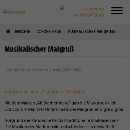
Direkt
BERICHTE
CORONA-KRISE
MUSIKALISCHER MAIGRUSS
zum
Inhalt
Musikalischer Maigruß
Erstellt von
vmedia
am
1. Mai 2020 - 8:42
Auf Youtube unter „Marktmusik Vorchdorf“
Mit dem Marsch „Alt Starhemberg“ gab die Marktmusik ein
Gruß zum 1. Mai. Der Unterschied: der Maigruß erfolgte digital.
Aufgrund der Pandemie fiel das traditionelle Maiblasen aus.
Die Musiker der Marktmusik entschieden sich deshalb für