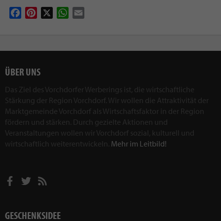
Facebook
Pinterest
X
WhatsApp
Email
ÜBER UNS
Das Ziel des Vorchdorfer Werberings ist, die wirtschaftliche
Stärkung der Region Vorchdorf. Wir wollen die Attraktivität der
Marktgemeinde Vorchdorf als Wirtschaftsfaktor in der Region
fördern und stärken. Durch gezielte Aktionen und
Veranstaltungen wollen wir Vorchdorf sozial, kulturell und
wirtschaftlich weiterentwickeln.
Mehr im Leitbild!
GESCHENKSIDEE