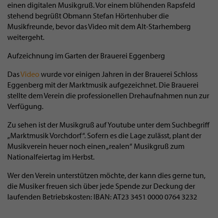
einen digitalen Musikgruß. Vor einem blühenden Rapsfeld
stehend begrüßt Obmann Stefan Hörtenhuber die
Musikfreunde, bevor das Video mit dem Alt-Starhemberg
weitergeht.
Aufzeichnung im Garten der Brauerei Eggenberg
Das
Video
wurde vor einigen Jahren in der Brauerei Schloss
Eggenberg mit der Marktmusik aufgezeichnet. Die Brauerei
stellte dem Verein die professionellen Drehaufnahmen nun zur
Verfügung.
Zu sehen ist der Musikgruß auf Youtube unter dem Suchbegriff
„Marktmusik Vorchdorf“. Sofern es die Lage zulässt, plant der
Musikverein heuer noch einen „realen“ Musikgruß zum
Nationalfeiertag im Herbst.
Wer den Verein unterstützen möchte, der kann dies gerne tun,
die Musiker freuen sich über jede Spende zur Deckung der
laufenden Betriebskosten: IBAN: AT23 3451 0000 0764 3232