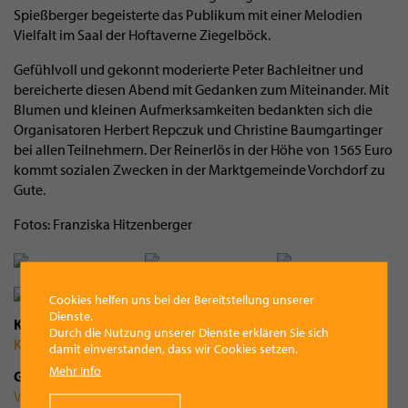
Spießberger begeisterte das Publikum mit einer Melodien
Vielfalt im Saal der Hoftaverne Ziegelböck.
Gefühlvoll und gekonnt moderierte Peter Bachleitner und
bereicherte diesen Abend mit Gedanken zum Miteinander. Mit
Blumen und kleinen Aufmerksamkeiten bedankten sich die
Organisatoren Herbert Repczuk und Christine Baumgartinger
bei allen Teilnehmern. Der Reinerlös in der Höhe von 1565 Euro
kommt sozialen Zwecken in der Marktgemeinde Vorchdorf zu
Gute.
Fotos: Franziska Hitzenberger
Cookies helfen uns bei der Bereitstellung unserer
Dienste.
Kategorie
Durch die Nutzung unserer Dienste erklären Sie sich
Kultur
damit einverstanden, dass wir Cookies setzen.
Mehr Info
Gemeinde
Vorchdorf