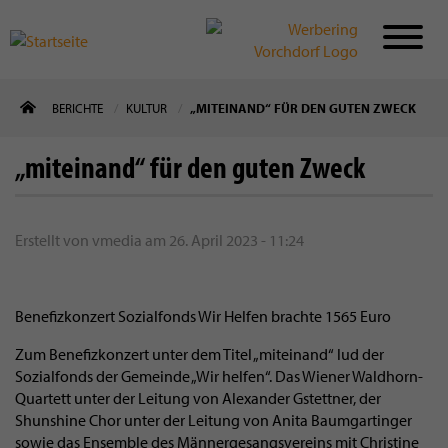
Direkt
BERICHTE
KULTUR
„MITEINAND“ FÜR DEN GUTEN ZWECK
zum
Inhalt
„miteinand“ für den guten Zweck
Erstellt von
vmedia
am
26. April 2023 - 11:24
Benefizkonzert Sozialfonds Wir Helfen brachte 1565 Euro
Zum Benefizkonzert unter dem Titel „miteinand“ lud der
Sozialfonds der Gemeinde „Wir helfen“. Das Wiener Waldhorn-
Quartett unter der Leitung von Alexander Gstettner, der
Shunshine Chor unter der Leitung von Anita Baumgartinger
sowie das Ensemble des Männergesangsvereins mit Christine