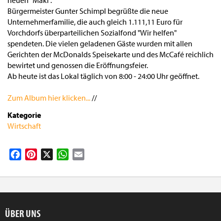
neuen "Mäki".
Bürgermeister Gunter Schimpl begrüßte die neue
Unternehmerfamilie, die auch gleich 1.111,11 Euro für
Vorchdorfs überparteilichen Sozialfond "Wir helfen"
spendeten. Die vielen geladenen Gäste wurden mit allen
Gerichten der McDonalds Speisekarte und des McCafé reichlich
bewirtet und genossen die Eröffnungsfeier.
Ab heute ist das Lokal täglich von 8:00 - 24:00 Uhr geöffnet.
Zum Album hier klicken...
//
Kategorie
Wirtschaft
Facebook
Pinterest
X
WhatsApp
Email
ÜBER UNS