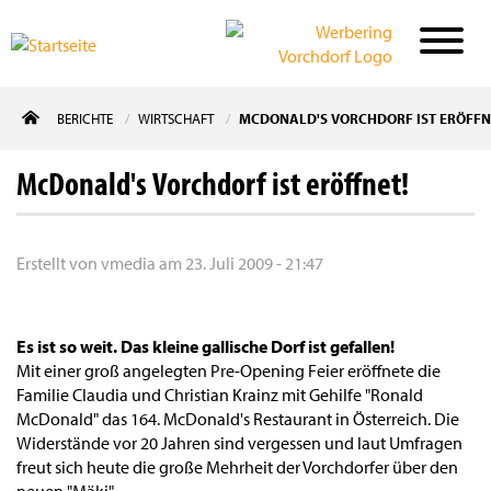
Direkt
BERICHTE
WIRTSCHAFT
MCDONALD'S VORCHDORF IST ERÖFFN
zum
Inhalt
McDonald's Vorchdorf ist eröffnet!
Erstellt von
vmedia
am
23. Juli 2009 - 21:47
Es ist so weit. Das kleine gallische Dorf ist gefallen!
Mit einer groß angelegten Pre-Opening Feier eröffnete die
Familie Claudia und Christian Krainz mit Gehilfe "Ronald
McDonald" das 164. McDonald's Restaurant in Österreich. Die
Widerstände vor 20 Jahren sind vergessen und laut Umfragen
freut sich heute die große Mehrheit der Vorchdorfer über den