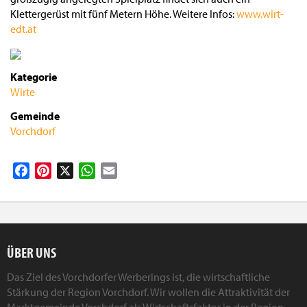
Klettergerüst mit fünf Metern Höhe. Weitere Infos:
www.wirt-
edt.at
Kategorie
Wirte
Gemeinde
Vorchdorf
Facebook
Pinterest
X
WhatsApp
Email
ÜBER UNS
Das Ziel des Vorchdorfer Werberings ist, die wirtschaftliche
Stärkung der Region Vorchdorf. Wir wollen die Attraktivität der