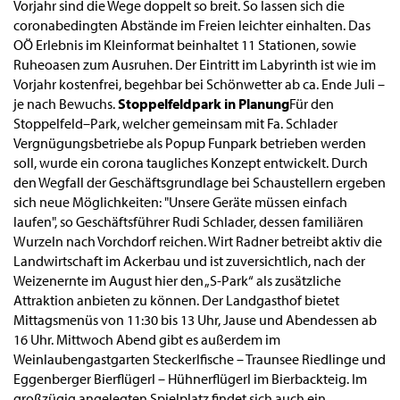
Vorjahr sind die Wege doppelt so breit. So lassen sich die
coronabedingten Abstände im Freien leichter einhalten. Das
OÖ Erlebnis im Kleinformat beinhaltet 11 Stationen, sowie
Ruheoasen zum Ausruhen. Der Eintritt im Labyrinth ist wie im
Vorjahr kostenfrei, begehbar bei Schönwetter ab ca. Ende Juli –
je nach Bewuchs.
Stoppelfeldpark in Planung
Für den
Stoppelfeld–Park, welcher gemeinsam mit Fa. Schlader
Vergnügungsbetriebe als Popup Funpark betrieben werden
soll, wurde ein corona taugliches Konzept entwickelt. Durch
den Wegfall der Geschäftsgrundlage bei Schaustellern ergeben
sich neue Möglichkeiten: "Unsere Geräte müssen einfach
laufen", so Geschäftsführer Rudi Schlader, dessen familiären
Wurzeln nach Vorchdorf reichen. Wirt Radner betreibt aktiv die
Landwirtschaft im Ackerbau und ist zuversichtlich, nach der
Weizenernte im August hier den „S-Park“ als zusätzliche
Attraktion anbieten zu können. Der Landgasthof bietet
Mittagsmenüs von 11:30 bis 13 Uhr, Jause und Abendessen ab
16 Uhr. Mittwoch Abend gibt es außerdem im
Weinlaubengastgarten Steckerlfische – Traunsee Riedlinge und
Eggenberger Bierflügerl – Hühnerflügerl im Bierbackteig. Im
großzügig angelegten Spielplatz findet sich auch ein