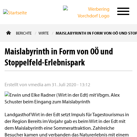
Direkt
BERICHTE
WIRTE
MAISLABYRINTH IN FORM VON OÖ UND STO
zum
Inhalt
Maislabyrinth in Form von OÖ und
Stoppelfeld-Erlebnispark
Erstellt von
vmedia
am
31. Juli 2020 - 13:12
Landgasthof Wirt in der Edt setzt Impuls für Tagestourismus in
der Region Bereits im Vorjahr gab es beim Wirt in der Edt mit
dem Maislabyrinth eine Sommerattraktion. Zahlreiche
Besucher kamen und verbanden das Naturerlebnis mit einem