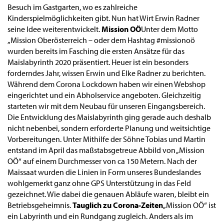
Besuch im Gastgarten, wo es zahlreiche
Kinderspielmöglichkeiten gibt. Nun hat Wirt Erwin Radner
seine Idee weiterentwickelt.
Mission OÖ
Unter dem Motto
„Mission Oberösterreich – oder dem Hashtag #missionoö
wurden bereits im Fasching die ersten Ansätze für das
Maislabyrinth 2020 präsentiert. Heuer ist ein besonders
forderndes Jahr, wissen Erwin und Elke Radner zu berichten.
Während dem Corona Lockdown haben wir einen Webshop
eingerichtet und ein Abholservice angeboten. Gleichzeitig
starteten wir mit dem Neubau für unseren Eingangsbereich.
Die Entwicklung des Maislabyrinth ging gerade auch deshalb
nicht nebenbei, sondern erforderte Planung und weitsichtige
Vorbereitungen. Unter Mithilfe der Söhne Tobias und Martin
entstand im April das maßstabsgetreue Abbild von „Mission
OÖ“ auf einem Durchmesser von ca 150 Metern. Nach der
Maissaat wurden die Linien in Form unseres Bundeslandes
wohlgemerkt ganz ohne GPS Unterstützung in das Feld
gezeichnet. Wie dabei die genauen Abläufe waren, bleibt ein
Betriebsgeheimnis.
Tauglich zu Corona-Zeiten
„Mission OÖ“ ist
ein Labyrinth und ein Rundgang zugleich. Anders als im