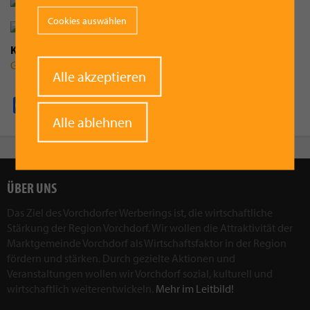
Cookies auswählen
Kategorie
Gemeinde
Withdraw
Alle akzeptieren
consent
Facebook
Pinterest
X
WhatsApp
Email
Alle ablehnen
ÜBER UNS
Das Ziel des Vorchdorfer Werberings ist, die wirtschaftliche
Stärkung der Region Vorchdorf. Wir wollen die Attraktivität der
Marktgemeinde Vorchdorf als Wirtschaftsfaktor in der Region
fördern und stärken. Durch gezielte Aktionen und
Veranstaltungen wollen wir Vorchdorf sozial, kulturell und
wirtschaftlich weiterentwickeln.
Mehr im Leitbild!