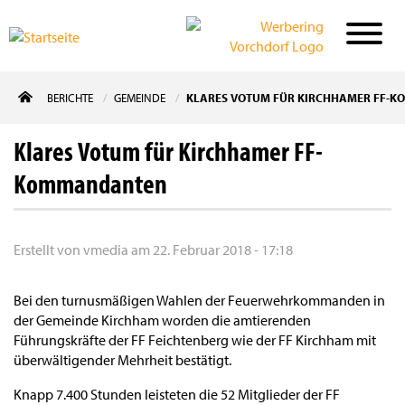
Direkt
BERICHTE
GEMEINDE
KLARES VOTUM FÜR KIRCHHAMER FF-
zum
Inhalt
Klares Votum für Kirchhamer FF-
Kommandanten
Erstellt von
vmedia
am
22. Februar 2018 - 17:18
Bei den turnusmäßigen Wahlen der Feuerwehrkommanden in
der Gemeinde Kirchham worden die amtierenden
Führungskräfte der FF Feichtenberg wie der FF Kirchham mit
überwältigender Mehrheit bestätigt.
Knapp 7.400 Stunden leisteten die 52 Mitglieder der FF