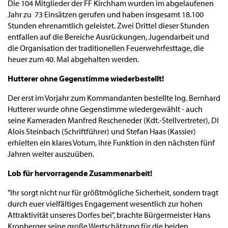
Die 104 Mitglieder der FF Kirchham wurden im abgelaufenen
Jahr zu 73 Einsätzen gerufen und haben insgesamt 18.100
Stunden ehrenamtlich geleistet. Zwei Drittel dieser Stunden
entfallen auf die Bereiche Ausrückungen, Jugendarbeit und
die Organisation der traditionellen Feuerwehrfesttage, die
heuer zum 40. Mal abgehalten werden.
Hutterer ohne Gegenstimme wiederbestellt!
Der erst im Vorjahr zum Kommandanten bestellte Ing. Bernhard
Hutterer wurde ohne Gegenstimme wiedergewählt - auch
seine Kameraden Manfred Rescheneder (Kdt.-Stellvertreter), DI
Alois Steinbach (Schriftführer) und Stefan Haas (Kassier)
erhielten ein klares Votum, ihre Funktion in den nächsten fünf
Jahren weiter auszuüben.
Lob für hervorragende Zusammenarbeit!
"Ihr sorgt nicht nur für größtmögliche Sicherheit, sondern tragt
durch euer vielfältiges Engagement wesentlich zur hohen
Attraktivität unseres Dorfes bei", brachte Bürgermeister Hans
Kronberger seine große Wertschätzung für die beiden