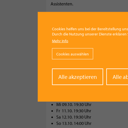
Assistenten.
Platzkarte € 15,- / Kinder bis 12
Jahren
€ 7
TICKETS ONLINE
Cookies helfen uns bei der Bereitstellung uns
Durch die Nutzung unserer Dienste erklären S
www.ticketlotse.com/event/?id=597
ode
Mehr Info
0664/4748152
Cookies auswählen
Premiere:
Withd
Alle akzeptieren
Alle a
Fr 04.10. 19:30 Uhr
conse
Weitere Termine
Sa 05.10. 19:30 Uhr
Mi 09.10. 19:30 Uhr
Fr 11.10. 19:30 Uhr
Sa 12.10. 19:30 Uhr
So 13.10. 14:00 Uhr