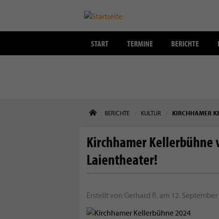
START
TERMINE
BERICHTE
Direkt
BERICHTE
KULTUR
KIRCHHAMER KE
zum
Inhalt
Kirchhamer Kellerbühne v
Laientheater!
Erstellt von
Gerhard R.
am
12. September 