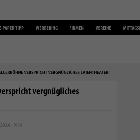
E-PAPER TIPP
WERBERING
FIRMEN
VEREINE
MITTAG
LLERBÜHNE VERSPRICHT VERGNÜGLICHES LAIENTHEATER!
erspricht vergnügliches
2024 - 9:18