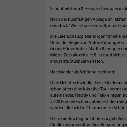
Schönheitsfarm & Heiratsschwindler in d
Nach der kurzfristigen Absage im letzte
das Stück "Wer schön sein will, muss leid
Die Laienschauspieler sorgen für eine ra
Unter der Regie von Anton Pühringer w
Georg Hörtenhuber, Martin Bieregger und
Miezie Zockakoshi alle Blicke auf sich zie
amüsante Stück sei verraten:
Hochstapler als Schönheitschirurg!
Dem Heiratsschwindler Felix Kleiderma
schon öfters eine lukrative Tour vermassel
aufeinander. Freddy und Felix einigen si
5.000 Euro erleichtert, überlässt dem Sie
werden die beiden Charmeure zu Schönhe
Der neue Job beginnt ihnen zu gefallen. A
für die unkonventionellen Behandlung