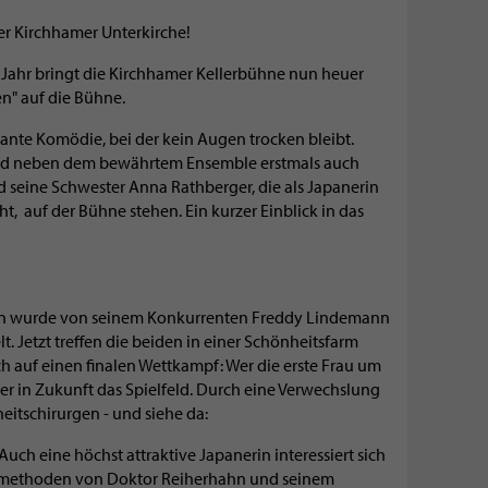
er Kirchhamer Unterkirche!
n Jahr bringt die Kirchhamer Kellerbühne nun heuer
en" auf die Bühne.
sante Komödie, bei der kein Augen trocken bleibt.
ird neben dem bewährtem Ensemble erstmals auch
 seine Schwester Anna Rathberger, die als Japanerin
ht, auf der Bühne stehen. Ein kurzer Einblick in das
nn wurde von seinem Konkurrenten Freddy Lindemann
t. Jetzt treffen die beiden in einer Schönheitsfarm
ch auf einen finalen Wettkampf: Wer die erste Frau um
ger in Zukunft das Spielfeld. Durch eine Verwechslung
itschirurgen - und siehe da:
uch eine höchst attraktive Japanerin interessiert sich
smethoden von Doktor Reiherhahn und seinem