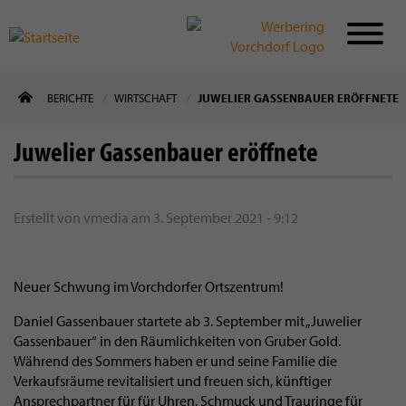
Direkt
BERICHTE
WIRTSCHAFT
JUWELIER GASSENBAUER ERÖFFNETE
zum
Inhalt
Juwelier Gassenbauer eröffnete
Erstellt von
vmedia
am
3. September 2021 - 9:12
Neuer Schwung im Vorchdorfer Ortszentrum!
Daniel Gassenbauer startete ab 3. September mit „Juwelier
Gassenbauer“ in den Räumlichkeiten von Gruber Gold.
Während des Sommers haben er und seine Familie die
Verkaufsräume revitalisiert und freuen sich, künftiger
Ansprechpartner für für Uhren, Schmuck und Trauringe für