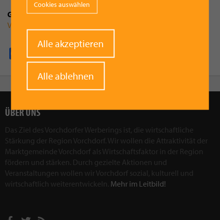
Cookies auswählen
Gemeinde
Vorchdorf
Withdraw
Alle akzeptieren
consent
Facebook
Pinterest
X
WhatsApp
Email
Alle ablehnen
ÜBER UNS
Das Ziel des Vorchdorfer Werberings ist, die wirtschaftliche
Stärkung der Region Vorchdorf. Wir wollen die Attraktivität der
Marktgemeinde Vorchdorf als Wirtschaftsfaktor in der Region
fördern und stärken. Durch gezielte Aktionen und
Veranstaltungen wollen wir Vorchdorf sozial, kulturell und
wirtschaftlich weiterentwickeln.
Mehr im Leitbild!