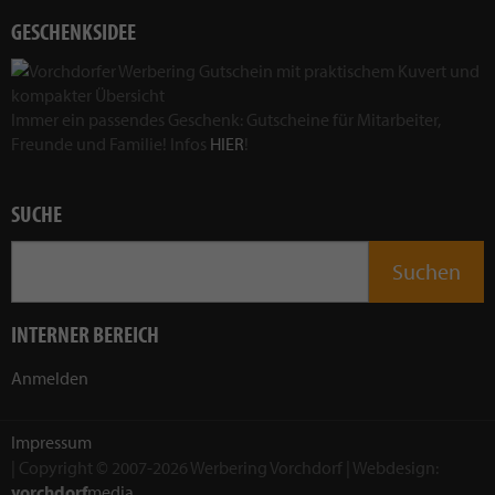
GESCHENKSIDEE
Immer ein passendes Geschenk: Gutscheine für Mitarbeiter,
Freunde und Familie! Infos
HIER
!
SUCHE
INTERNER BEREICH
Anmelden
Impressum
| Copyright © 2007-2026 Werbering Vorchdorf | Webdesign:
vorchdorf
media