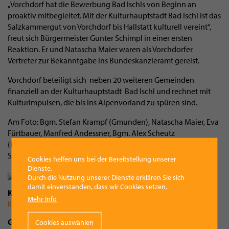
„Vorchdorf hat die Bewerbung Bad Ischls von Beginn an
proaktiv mitbegleitet. Mit der Kulturhauptstadt Bad Ischl ist das
Salzkammergut von Vorchdorf bis Hallstatt kulturell vereint“,
freut sich Bürgermeister Gunter Schimpl in einer ersten
Reaktion. Er und Natascha Maier waren als Vorchdorfer
Vertreter zur Bekanntgabe ins Bundeskanzleramt gereist.
Vorchdorf beteiligt sich neben 20 weiteren Gemeinden
finanziell an der Kulturhauptstadt Bad Ischl und rechnet mit
Kulturimpulsen, die bis ins Alpenvorland zu spüren sind.
Am Foto: Bgm. Stefan Krampf (Gmunden), Natascha Maier, Eva
Fürtbauer, Manfred Andessner, Bgm. Alex Scheutz
(Hallstatt) und Bgm. Gunter Schimpl (Vorchdorf). Fotos:
Schimpl
Cookies helfen uns bei der Bereitstellung unserer
Dienste.
Durch die Nutzung unserer Dienste erklären Sie sich
damit einverstanden, dass wir Cookies setzen.
Kategorie
Mehr Info
Kultur
Gemeinde
Cookies auswählen