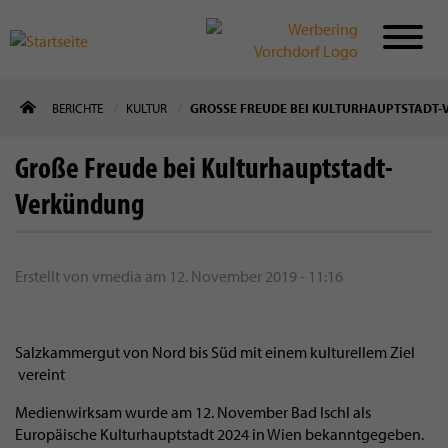
Direkt
BERICHTE
KULTUR
GROSSE FREUDE BEI KULTURHAUPTSTADT-
zum
Inhalt
Große Freude bei Kulturhauptstadt-
Verkündung
Erstellt von
vmedia
am
12. November 2019 - 11:16
Salzkammergut von Nord bis Süd mit einem kulturellem Ziel
vereint
Medienwirksam wurde am 12. November Bad Ischl als
Europäische Kulturhauptstadt 2024 in Wien bekanntgegeben.