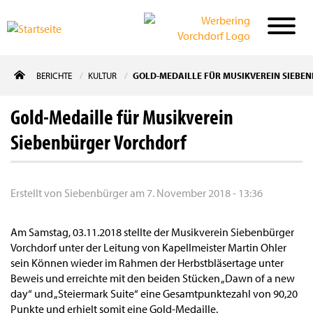
Direkt
BERICHTE
KULTUR
GOLD-MEDAILLE FÜR MUSIKVEREIN SIEBE
zum
Inhalt
Gold-Medaille für Musikverein
Siebenbürger Vorchdorf
Erstellt von
Siebenbürger
am
7. November 2018 - 13:36
Am Samstag, 03.11.2018 stellte der Musikverein Siebenbürger
Vorchdorf unter der Leitung von Kapellmeister Martin Ohler
sein Können wieder im Rahmen der Herbstbläsertage unter
Beweis und erreichte mit den beiden Stücken „Dawn of a new
day“ und „Steiermark Suite“ eine Gesamtpunktezahl von 90,20
Punkte und erhielt somit eine Gold-Medaille.