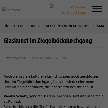
Direkt
BERICHTE
KULTUR
GLASKUNST IM ZIEGELBÖCKDURCHGANG
zum
Inhalt
Glaskunst im Ziegelböckdurchgang
Erstellt von
OTELO
am
14. Mai 2020 - 20:53
Auch wenn viele kulturelle Einrichtungen noch geschlossen
sind, im Ziegelböckdurchgang hat sich wieder eine neue
Installation eingefunden, die jederzeit zu besichtigen ist.
Verena Schatz,
geboren 1983 in Innsbruck, lebt und arbeitet in
St. Konrad.
Besuchte bis 2003 die Glasfachschule Kramsach, wo sie in den