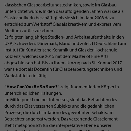
klassischen Glasbearbeitungstechniken, sowie im Glasbau
unterrichtet wurde. In den darauffolgenden Jahren war sie als
Glastechnikerin beschäftigt bis sie sich im Jahr 2008 dazu
entschied zum Werkstoff Glas als kreativem und expressivem
Medium zurückzukehren.
Es folgten langjährige Studien- und Arbeitsaufenthalte in den
USA, Schweden, Dänemark, Island und zuletzt Deutschland am
Institut für Künstlerische Keramik und Glas der Hochschule
Koblenz, welches sie 2015 mit dem Master of Fine Arts
abgeschlossen hat. Bis zu ihrem Umzug nach St. Konrad 2017
war sie dort als Dozentin für Glasbearbeitungstechniken und
Werkstattleiterin tätig.
“How Can You Be So Sure?“
zeigt fragmentierten Körper in
unterschiedlichen Haltungen.
Im Mittelpunkt meines Interesses, steht das Betrachten des
durch das Glas verzerrten Subjekts und die gedanklichen
Prozesse, die durch Irritation des gewohnten Sehakts, im
Betrachter angeregt werden. Das verzerrende Glaselement
steht metaphorisch für die interpretative Ebene unserer