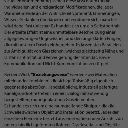
visuellen Wahrnehmung. Genau diese lässt Raum für die
individuellen und einzigartigen Modifikationen, die jeder
Wahrnehmende an der Wirklichkeit vornimmt. Erinnerungen,
Wissen, Gedanken überlagern und verbinden sich, manches
wird dabei fast unlesbar. Es handelt sich um ein Selbstportrait.
Der erzielte Effekt ist eine unmittelbare Beschreibung einer
allgegenwärtigen Ungewissheit und den ungeklärten Fragen,
die mit unserem Dasein einhergehen. Es lassen sich Parallelen
zur Ambiguität von Glas ziehen, welches gleichzeitig Nähe und
Distanz, Intimität und Verweigerung der Intimität, sowie
Kommunikation und Nicht-Kommunikation verkörpert.
Bei dem Werk
“Beziehungsweise“
werden zwei Materialien
miteinander kombiniert, die sich gefühlsmäßig eigentlich
gegenseitig abstoßen. Handelsübliche, industriell gefertigte
Kanalgrundrohre treten in einen Dialog mit aufwendig
hergestellten, mundgeblasenen Glaselementen.
Es handelt es sich um eine raumgreifende Skulptur, die die
Schwelle zwischen Objekt und Installation besetzt. Jedes der
einzelnen Elemente besteht aus einer variierenden Anzahl von
unterschiedlich geformten Rohren. Das Resultat sind Objekte,