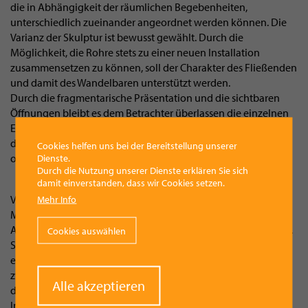
die in Abhängigkeit der räumlichen Begebenheiten,
unterschiedlich zueinander angeordnet werden können. Die
Varianz der Skulptur ist bewusst gewählt. Durch die
Möglichkeit, die Rohre stets zu einer neuen Installation
zusammensetzen zu können, soll der Charakter des Fließenden
und damit des Wandelbaren unterstützt werden.
Durch die fragmentarische Präsentation und die sichtbaren
Öffnungen bleibt es dem Betrachter überlassen die einzelnen
Elemente gedanklich miteinander zu verbinden. Die Funktion
der Rohre, als auch was von ihnen transportiert wird, bleibt
Cookies helfen uns bei der Bereitstellung unserer
offen.
Dienste.
Durch die Nutzung unserer Dienste erklären Sie sich
damit einverstanden, dass wir Cookies setzen.
Verenas Arbeit basiert zum Teil auf der Faszination vom
Mehr Info
Material Glas und ist sehr prozessorientiert. Der
Ausgangspunkt hat experimentellen und intuitiven Charakter.
Cookies auswählen
Sie beschäftigt sich mit der menschlichen Wahrnehmung und
entwickelt darauf basierende Objekte und Installationen. In
zwei- und dreidimensionalen Arbeiten aus Glas erforscht sie
Withdraw
Alle akzeptieren
die Durchlässigkeit und Illusion von Bildern, derer ein
consent
Individuum sich vermeintlich sicher scheint.