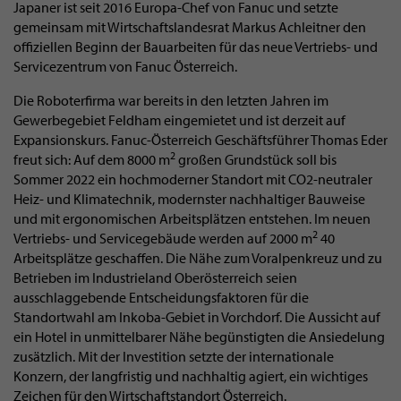
Japaner ist seit 2016 Europa-Chef von Fanuc und setzte
gemeinsam mit Wirtschaftslandesrat Markus Achleitner den
offiziellen Beginn der Bauarbeiten für das neue Vertriebs- und
Servicezentrum von Fanuc Österreich.
Die Roboterfirma war bereits in den letzten Jahren im
Gewerbegebiet Feldham eingemietet und ist derzeit auf
Expansionskurs. Fanuc-Österreich Geschäftsführer Thomas Eder
2
freut sich: Auf dem 8000 m
großen Grundstück soll bis
Sommer 2022 ein hochmoderner Standort mit CO2-neutraler
Heiz- und Klimatechnik, modernster nachhaltiger Bauweise
und mit ergonomischen Arbeitsplätzen entstehen. Im neuen
2
Vertriebs- und Servicegebäude werden auf 2000 m
40
Arbeitsplätze geschaffen. Die Nähe zum Voralpenkreuz und zu
Betrieben im Industrieland Oberösterreich seien
ausschlaggebende Entscheidungsfaktoren für die
Standortwahl am Inkoba-Gebiet in Vorchdorf. Die Aussicht auf
ein Hotel in unmittelbarer Nähe begünstigten die Ansiedelung
zusätzlich. Mit der Investition setzte der internationale
Konzern, der langfristig und nachhaltig agiert, ein wichtiges
Zeichen für den Wirtschaftstandort Österreich.