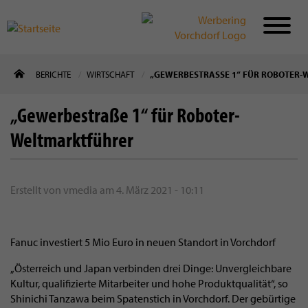
Direkt
BERICHTE
WIRTSCHAFT
„GEWERBESTRASSE 1“ FÜR ROBOTER-
zum
Inhalt
„Gewerbestraße 1“ für Roboter-
Weltmarktführer
Erstellt von
vmedia
am
4. März 2021 - 10:11
Fanuc investiert 5 Mio Euro in neuen Standort in Vorchdorf
„Österreich und Japan verbinden drei Dinge: Unvergleichbare
Kultur, qualifizierte Mitarbeiter und hohe Produktqualität“, so
Shinichi Tanzawa beim Spatenstich in Vorchdorf. Der gebürtige