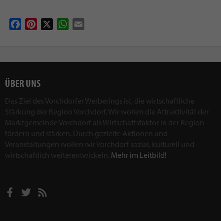
Facebook
Pinterest
X
WhatsApp
Email
ÜBER UNS
Das Ziel des Vorchdorfer Werberings ist, die wirtschaftliche
Stärkung der Region Vorchdorf. Wir wollen die Attraktivität der
Marktgemeinde Vorchdorf als Wirtschaftsfaktor in der Region
fördern und stärken. Durch gezielte Aktionen und
Veranstaltungen wollen wir Vorchdorf sozial, kulturell und
wirtschaftlich weiterentwickeln.
Mehr im Leitbild!