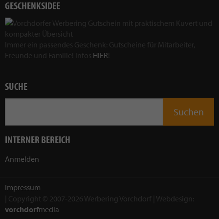
GESCHENKSIDEE
Immer ein passendes Geschenk: Gutscheine für Mitarbeiter,
Freunde und Familie! Infos
HIER
!
SUCHE
INTERNER BEREICH
Anmelden
Impressum
| Copyright © 2007-2026 Werbering Vorchdorf | Webdesign:
vorchdorf
media