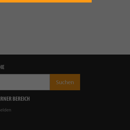
HE
ERNER BEREICH
elden