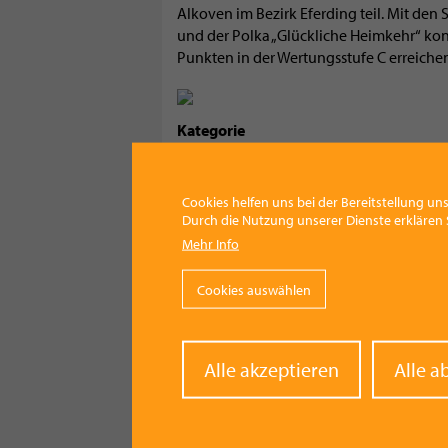
Alkoven im Bezirk Eferding teil. Mit den
und der Polka „Glückliche Heimkehr“ kon
Punkten in der Wertungsstufe C erreiche
Kategorie
Kultur
Gruppenzugehörigkeit
Cookies helfen uns bei der Bereitstellung uns
Musikverein Siebenbürger Vorchdorf
Durch die Nutzung unserer Dienste erklären S
Mehr Info
Facebook
Pinterest
X
WhatsApp
Email
Cookies auswählen
Withd
Alle akzeptieren
Alle a
conse