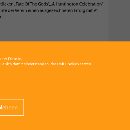
 Stücken „Fate Of The Gods“, „A Huntington Celebration“
nte der Verein einen ausgezeichneten Erfolg mit 91
n.
erer Dienste.
ie sich damit einverstanden, dass wir Cookies setzen.
raw
blehnen
nt