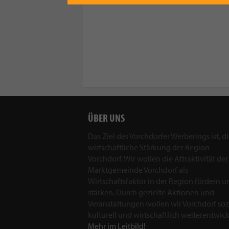
ÜBER UNS
Das Ziel des Vorchdorfer Werberings ist, d
wirtschaftliche Stärkung der Region
Vorchdorf. Wir wollen die Attraktivität der
Marktgemeinde Vorchdorf als
Wirtschaftsfaktor in der Region fördern u
stärken. Durch gezielte Aktionen und
Veranstaltungen wollen wir Vorchdorf sozi
kulturell und wirtschaftlich weiterentwick
Mehr im Leitbild!