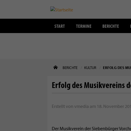
START
TERMINE
BERICHTE
Direkt
BERICHTE
KULTUR
ERFOLG DES MU
zum
Inhalt
Erfolg des Musikvereins 
Erstellt von
vmedia
am
18. November 201
Der Musikverein der Siebenbürger Vorch