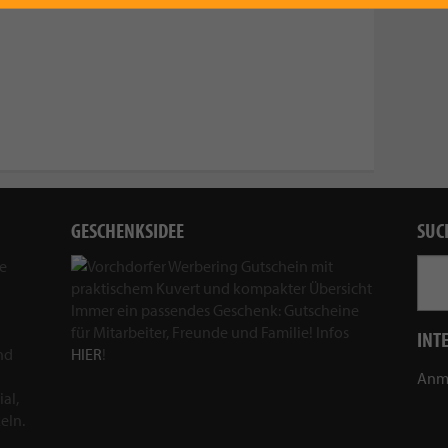
GESCHENKSIDEE
SUC
ie
Immer ein passendes Geschenk: Gutscheine
für Mitarbeiter, Freunde und Familie! Infos
INT
nd
HIER
!
Anm
al,
eln.