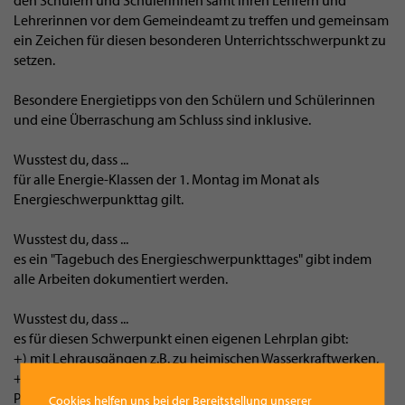
den Schülern und Schülerinnen samt ihren Lehrern und
Lehrerinnen vor dem Gemeindeamt zu treffen und gemeinsam
ein Zeichen für diesen besonderen Unterrichtsschwerpunkt zu
setzen.
Besondere Energietipps von den Schülern und Schülerinnen
und eine Überraschung am Schluss sind inklusive.
Wusstest du, dass ...
für alle Energie-Klassen der 1. Montag im Monat als
Energieschwerpunkttag gilt.
Wusstest du, dass ...
es ein "Tagebuch des Energieschwerpunkttages" gibt indem
alle Arbeiten dokumentiert werden.
Wusstest du, dass ...
es für diesen Schwerpunkt einen eigenen Lehrplan gibt:
+) mit Lehrausgängen z.B. zu heimischen Wasserkraftwerken,
+) mit Klimabündnis-Workshops zu Themen wie "Energie mit
Phantasie"
Cookies helfen uns bei der Bereitstellung unserer