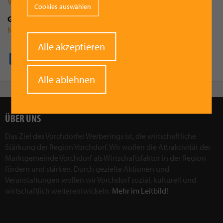
Vorchdorf
Cookies auswählen
Gruppenzugehörigkeit
Naturfreunde Fotoklub
Withdraw
Alle akzeptieren
consent
Facebook
Pinterest
X
WhatsApp
Email
Alle ablehnen
ÜBER UNS
Das Ziel des Vorchdorfer Werberings ist, die wirtschaftliche
Stärkung der Region Vorchdorf. Wir wollen die Attraktivität der
Marktgemeinde Vorchdorf als Wirtschaftsfaktor in der Region
fördern und stärken. Durch gezielte Aktionen und
Veranstaltungen wollen wir Vorchdorf sozial, kulturell und
wirtschaftlich weiterentwickeln.
Mehr im Leitbild!