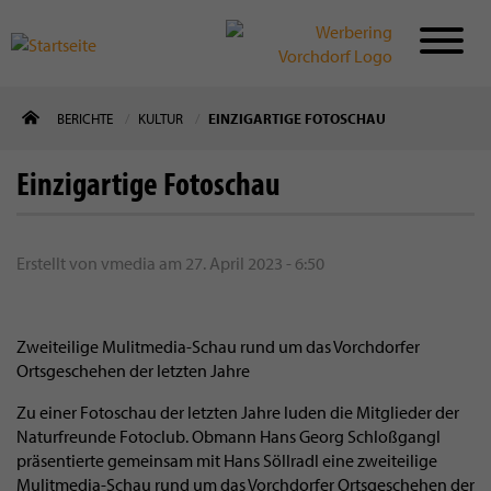
Direkt
BERICHTE
KULTUR
EINZIGARTIGE FOTOSCHAU
zum
Inhalt
Einzigartige Fotoschau
Erstellt von
vmedia
am
27. April 2023 - 6:50
Zweiteilige Mulitmedia-Schau rund um das Vorchdorfer
Ortsgeschehen der letzten Jahre
Zu einer Fotoschau der letzten Jahre luden die Mitglieder der
Naturfreunde Fotoclub. Obmann Hans Georg Schloßgangl
präsentierte gemeinsam mit Hans Söllradl eine zweiteilige
Mulitmedia-Schau rund um das Vorchdorfer Ortsgeschehen der