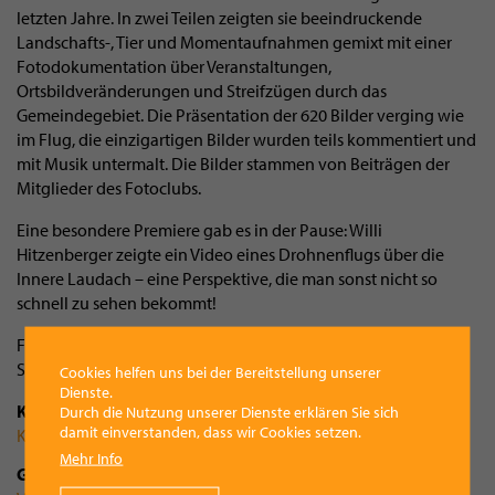
letzten Jahre. In zwei Teilen zeigten sie beeindruckende
Landschafts-, Tier und Momentaufnahmen gemixt mit einer
Fotodokumentation über Veranstaltungen,
Ortsbildveränderungen und Streifzügen durch das
Gemeindegebiet. Die Präsentation der 620 Bilder verging wie
im Flug, die einzigartigen Bilder wurden teils kommentiert und
mit Musik untermalt. Die Bilder stammen von Beiträgen der
Mitglieder des Fotoclubs.
Eine besondere Premiere gab es in der Pause: Willi
Hitzenberger zeigte ein Video eines Drohnenflugs über die
Innere Laudach – eine Perspektive, die man sonst nicht so
schnell zu sehen bekommt!
Foto: Willi Hitzenberger, Hans Georg Schloßgangl und Hans
Söllradl
Cookies helfen uns bei der Bereitstellung unserer
Dienste.
Kategorie
Durch die Nutzung unserer Dienste erklären Sie sich
damit einverstanden, dass wir Cookies setzen.
Kultur
Mehr Info
Gemeinde