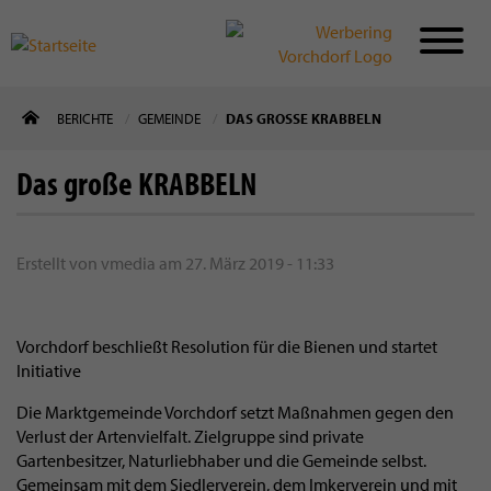
Direkt
BERICHTE
GEMEINDE
DAS GROSSE KRABBELN
zum
Inhalt
Das große KRABBELN
Erstellt von
vmedia
am
27. März 2019 - 11:33
Vorchdorf beschließt Resolution für die Bienen und startet
Initiative
Die Marktgemeinde Vorchdorf setzt Maßnahmen gegen den
Verlust der Artenvielfalt. Zielgruppe sind private
Gartenbesitzer, Naturliebhaber und die Gemeinde selbst.
Gemeinsam mit dem Siedlerverein, dem Imkerverein und mit