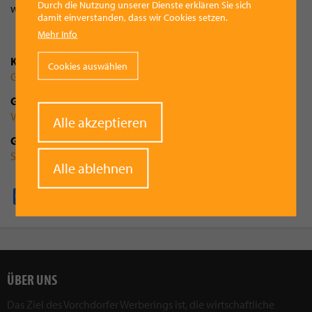
Durch die Nutzung unserer Dienste erklären Sie sich
weniger Insekten ins Verderben locken.
damit einverstanden, dass wir Cookies setzen.
Mehr Info
Kategorie
Cookies auswählen
Gemeinde
Gemeinde
Vorchdorf
Withdraw
Alle akzeptieren
consent
Gruppenzugehörigkeit
Siedlerverein Vorchdorf
Alle ablehnen
Facebook
Pinterest
X
WhatsApp
Email
ÜBER UNS
Das Ziel des Vorchdorfer Werberings ist, die wirtschaftliche