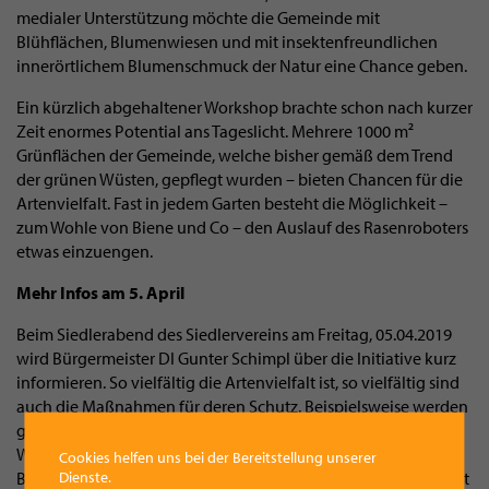
medialer Unterstützung möchte die Gemeinde mit
Blühflächen, Blumenwiesen und mit insektenfreundlichen
innerörtlichem Blumenschmuck der Natur eine Chance geben.
Ein kürzlich abgehaltener Workshop brachte schon nach kurzer
Zeit enormes Potential ans Tageslicht. Mehrere 1000 m²
Grünflächen der Gemeinde, welche bisher gemäß dem Trend
der grünen Wüsten, gepflegt wurden – bieten Chancen für die
Artenvielfalt. Fast in jedem Garten besteht die Möglichkeit –
zum Wohle von Biene und Co – den Auslauf des Rasenroboters
etwas einzuengen.
Mehr Infos am 5. April
Beim Siedlerabend des Siedlervereins am Freitag, 05.04.2019
wird Bürgermeister DI Gunter Schimpl über die Initiative kurz
informieren. So vielfältig die Artenvielfalt ist, so vielfältig sind
auch die Maßnahmen für deren Schutz. Beispielsweise werden
gegenwärtig schrittweise alle Straßen- und
Wegbeleuchtungen der Almtalgemeinde auf moderne
Cookies helfen uns bei der Bereitstellung unserer
Dienste.
Beleuchtung umgestellt, welche mit deutlich weniger UV-Licht