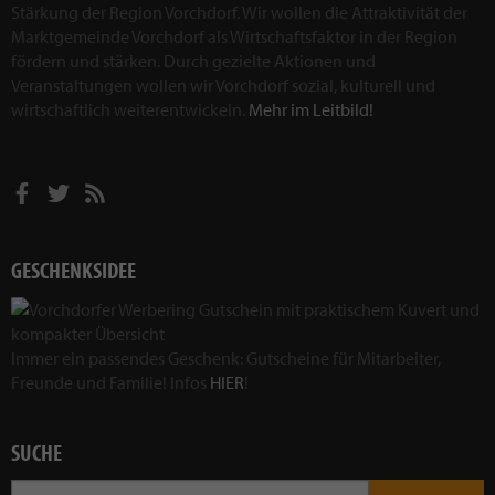
Stärkung der Region Vorchdorf. Wir wollen die Attraktivität der
Marktgemeinde Vorchdorf als Wirtschaftsfaktor in der Region
fördern und stärken. Durch gezielte Aktionen und
Veranstaltungen wollen wir Vorchdorf sozial, kulturell und
wirtschaftlich weiterentwickeln.
Mehr im Leitbild!
GESCHENKSIDEE
Immer ein passendes Geschenk: Gutscheine für Mitarbeiter,
Freunde und Familie! Infos
HIER
!
SUCHE