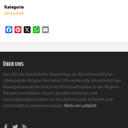
Kategorie
Wirtschaft
Facebook
Pinterest
X
WhatsApp
Email
ÜBER UNS
Das Ziel des Vorchdorfer Werberings ist, die wirtschaftliche
Stärkung der Region Vorchdorf. Wir wollen die Attraktivität der
Marktgemeinde Vorchdorf als Wirtschaftsfaktor in der Region
fördern und stärken. Durch gezielte Aktionen und
Veranstaltungen wollen wir Vorchdorf sozial, kulturell und
wirtschaftlich weiterentwickeln.
Mehr im Leitbild!