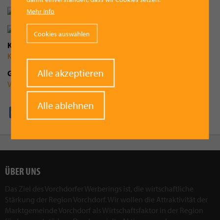
Mehr Info
Cookies auswählen
Kategorie
Kultur
Withdraw
Alle akzeptieren
Gemeinde
consent
Vorchdorf
Alle ablehnen
Facebook
Pinterest
X
WhatsApp
Email
ÜBER UNS
Das Ziel des Vorchdorfer Werberings ist, die wirtschaftliche
Stärkung der Region Vorchdorf. Wir wollen die Attraktivität der
Marktgemeinde Vorchdorf als Wirtschaftsfaktor in der Region