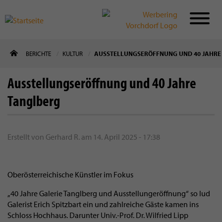
Direkt
BERICHTE
KULTUR
AUSSTELLUNGSERÖFFNUNG UND 40 JAHRE
zum
Inhalt
Ausstellungseröffnung und 40 Jahre
Tanglberg
Erstellt von
Gerhard R.
am
14. April 2025 - 17:38
Oberösterreichische Künstler im Fokus
„40 Jahre Galerie Tanglberg und Ausstellungeröffnung“ so lud
Galerist Erich Spitzbart ein und zahlreiche Gäste kamen ins
Schloss Hochhaus. Darunter Univ.-Prof. Dr. Wilfried Lipp