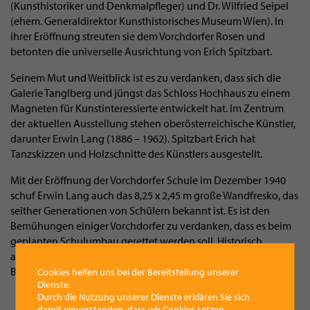
(Kunsthistoriker und Denkmalpfleger) und Dr. Wilfried Seipel
(ehem. Generaldirektor Kunsthistorisches Museum Wien). In
ihrer Eröffnung streuten sie dem Vorchdorfer Rosen und
betonten die universelle Ausrichtung von Erich Spitzbart.
Seinem Mut und Weitblick ist es zu verdanken, dass sich die
Galerie Tanglberg und jüngst das Schloss Hochhaus zu einem
Magneten für Kunstinteressierte entwickelt hat. Im Zentrum
der aktuellen Ausstellung stehen oberösterreichische Künstler,
darunter Erwin Lang (1886 – 1962). Spitzbart Erich hat
Tanzskizzen und Holzschnitte des Künstlers ausgestellt.
Mit der Eröffnung der Vorchdorfer Schule im Dezember 1940
schuf Erwin Lang auch das 8,25 x 2,45 m große Wandfresko, das
seither Generationen von Schülern bekannt ist. Es ist den
Bemühungen einiger Vorchdorfer zu verdanken, dass es beim
geplanten Schulumbau gerettet werden soll. Historisch
aufgearbeitet wird die Geschichte von Erwin Lang gerade von
Bruno Schernhammer.
Cookies helfen uns bei der Bereitstellung unserer
Dienste.
Durch die Nutzung unserer Dienste erklären Sie sich
damit einverstanden, dass wir Cookies setzen.