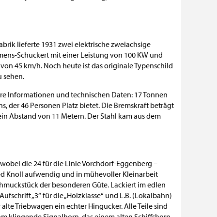
ik lieferte 1931 zwei elektrische zweiachsige
mens-Schuckert mit einer Leistung von 100 KW und
on 45 km/h. Noch heute ist das originale Typenschild
u sehen.
ere Informationen und technischen Daten: 17 Tonnen
, der 46 Personen Platz bietet. Die Bremskraft beträgt
ein Abstand von 11 Metern. Der Stahl kam aus dem
obei die 24 für die Linie Vorchdorf-Eggenberg –
d Knoll aufwendig und in mühevoller Kleinarbeit
 Schmuckstück der besonderen Güte. Lackiert im edlen
fschrift „3“ für die „Holzklasse“ und L.B. (Lokalbahn)
alte Triebwagen ein echter Hingucker. Alle Teile sind
m klingende Signalhorn, das einem alten Schiffshorn