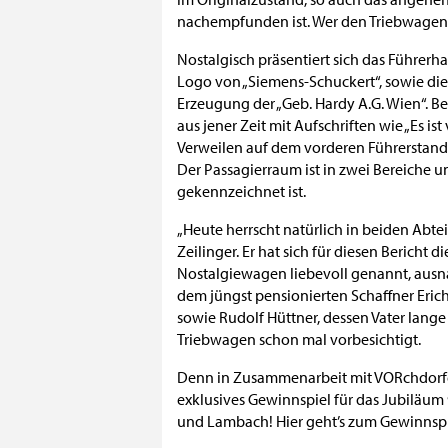
nachempfunden ist. Wer den Triebwagen be
Nostalgisch präsentiert sich das Führer
Logo von „Siemens-Schuckert“, sowie di
Erzeugung der „Geb. Hardy A.G. Wien“. Be
aus jener Zeit mit Aufschriften wie „Es i
Verweilen auf dem vorderen Führerstand 
Der Passagierraum ist in zwei Bereiche un
gekennzeichnet ist.
„Heute herrscht natürlich in beiden Abt
Zeilinger. Er hat sich für diesen Bericht
Nostalgiewagen liebevoll genannt, aus
dem jüngst pensionierten Schaffner Erich 
sowie Rudolf Hüttner, dessen Vater lang
Triebwagen schon mal vorbesichtigt.
Denn in Zusammenarbeit mit VORchdorfer T
exklusives Gewinnspiel für das Jubiläum
und Lambach! Hier geht’s zum Gewinnsp