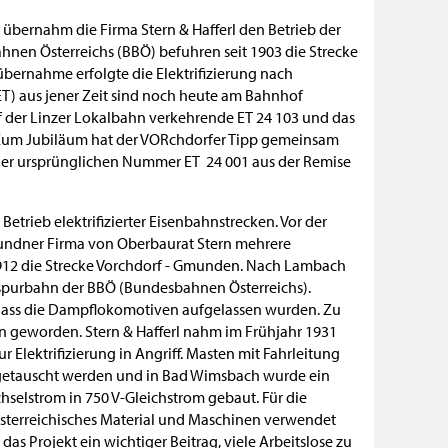
 übernahm die Firma Stern & Hafferl den Betrieb der
hnen Österreichs (BBÖ) befuhren seit 1903 die Strecke
bernahme erfolgte die Elektrifizierung nach
T) aus jener Zeit sind noch heute am Bahnhof
auf der Linzer Lokalbahn verkehrende ET 24 103 und das
 Zum Jubiläum hat der VORchdorfer Tipp gemeinsam
t der ursprünglichen Nummer ET 24 001 aus der Remise
 Betrieb elektrifizierter Eisenbahnstrecken. Vor der
undner Firma von Oberbaurat Stern mehrere
1912 die Strecke Vorchdorf - Gmunden. Nach Lambach
spurbahn der BBÖ (Bundesbahnen Österreichs).
 dass die Dampflokomotiven aufgelassen wurden. Zu
n geworden. Stern & Hafferl nahm im Frühjahr 1931
 Elektrifizierung in Angriff. Masten mit Fahrleitung
sgetauscht werden und in Bad Wimsbach wurde ein
elstrom in 750 V-Gleichstrom gebaut. Für die
terreichisches Material und Maschinen verwendet
das Projekt ein wichtiger Beitrag, viele Arbeitslose zu