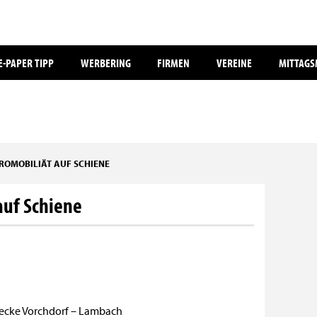
E-PAPER TIPP
WERBERING
FIRMEN
VEREINE
MITTAG
TROMOBILIÄT AUF SCHIENE
auf Schiene
Strecke Vorchdorf – Lambach