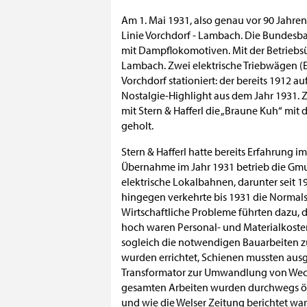
Am 1. Mai 1931, also genau vor 90 Jahren
Linie Vorchdorf - Lambach. Die Bundesba
mit Dampflokomotiven. Mit der Betriebsü
Lambach. Zwei elektrische Triebwägen (E
Vorchdorf stationiert: der bereits 1912 
Nostalgie-Highlight aus dem Jahr 1931.
mit Stern & Hafferl die „Braune Kuh“ mi
geholt.
Stern & Hafferl hatte bereits Erfahrung im
Übernahme im Jahr 1931 betrieb die Gm
elektrische Lokalbahnen, darunter seit 
hingegen verkehrte bis 1931 die Normal
Wirtschaftliche Probleme führten dazu,
hoch waren Personal- und Materialkoste
sogleich die notwendigen Bauarbeiten zur
wurden errichtet, Schienen mussten au
Transformator zur Umwandlung von Wechs
gesamten Arbeiten wurden durchwegs ös
und wie die Welser Zeitung berichtet war 