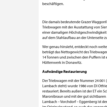
beschäftigen.
Die damals bedeutende Grazer Waggonfabr
Triebwagen mit der Ausstattung von Sie
einer damaligen Höchstgeschwindigkeit v
auf dem Stahlaufbau an der Unterseite z
Wer genau hinsieht, entdeckt noch weit
beträgt das Nettogewicht des Triebwagens
14 Tonnen und zwischen den Puffern ist 
Hüttenwerk in Donawitz.
Aufwändige Restaurierung
Der Triebwagen mit der Nummer 24 001 (w
Lambach steht) wurde 1986 von DI Otfrie
restauriert. Bereits außen ist der ET ein
Maronibraun und mit der gut sichtbaren Au
Lambach – Vorchdorf – Eggenberg ist der 
im Originalzustand, so auch das angeneh