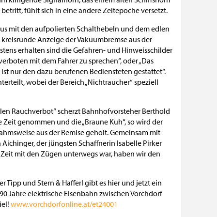
tritt, fühlt sich in eine andere Zeitepoche versetzt.
haus mit den aufpolierten Schalthebeln und dem edlen
e kreisrunde Anzeige der Vakuumbremse aus der
stens erhalten sind die Gefahren- und Hinweisschilder
st verboten mit dem Fahrer zu sprechen“, oder „Das
ist nur den dazu berufenen Bediensteten gestattet“.
terteilt, wobei der Bereich „Nichtraucher“ speziell
eilen Rauchverbot“ scherzt Bahnhofvorsteher Berthold
 die Zeit genommen und die „Braune Kuh“, so wird der
nahmsweise aus der Remise geholt. Gemeinsam mit
Aichinger, der jüngsten Schaffnerin Isabelle Pirker
e Zeit mit den Zügen unterwegs war, haben wir den
ipp und Stern & Hafferl gibt es hier und jetzt ein
 90 Jahre elektrische Eisenbahn zwischen Vorchdorf
iel!
www.vorchdorfonline.at/et24001