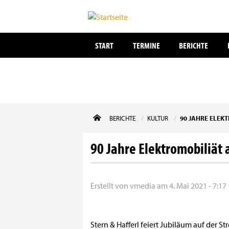
START
TERMINE
BERICHTE
Direkt
BERICHTE
KULTUR
90 JAHRE ELEK
zum
Inhalt
90 Jahre Elektromobiliät 
Erstellt von
vmedia
am
4. Mai 2021 - 7:17
Stern & Hafferl feiert Jubiläum auf der 