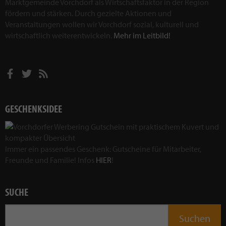
Marktgemeinde Vorchdorf als Wirtschaftsfaktor in der Region
fördern und stärken. Durch gezielte Aktionen und
Veranstaltungen wollen wir Vorchdorf sozial, kulturell und
wirtschaftlich weiterentwickeln.
Mehr im Leitbild!
GESCHENKSIDEE
Immer ein passendes Geschenk: Gutscheine für Mitarbeiter,
Freunde und Familie! Infos
HIER
!
SUCHE