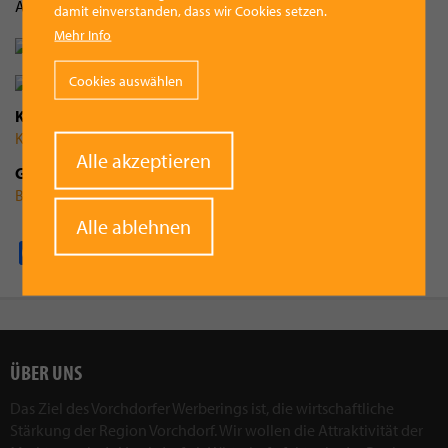
Alfred Haslinger
damit einverstanden, dass wir Cookies setzen.
Mehr Info
Cookies auswählen
Kategorie
Kultur
Withdraw
Alle akzeptieren
Gemeinde
consent
Bad Wimsbach-Neydharting
Alle ablehnen
Facebook
Pinterest
X
WhatsApp
Email
ÜBER UNS
Das Ziel des Vorchdorfer Werberings ist, die wirtschaftliche
Stärkung der Region Vorchdorf. Wir wollen die Attraktivität der