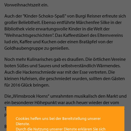
Vorweihnachtszeit ein.
Auch der "Kinder-Schoko-Spaß" von Burgi Reisner erfreute sich
großer Beliebtheit. Ebenso entführte Märchenfee Silke in der
Bibliothek viele erwartungsvolle Kinder in die Welt der
"Weihnachtsgeschichten". Das Kaffeestüberl des Elternvereins
lud ein, Kaffee und Kuchen oder einen Bratäpfel von der
Goldhaubengruppe zu genießen.
Noch mehr Kulinarisches gab es draußen. Die örtlichen Vereine
boten Süßes und Saures und selbstverständlich Wärmendes.
Auch die Hackenschmiede war mit der Esse vertreten. Die
kleinen Hufeisen, die geschmiedet wurden, sollten den Gästen
für 2016 Glück bringen.
Die „Wimsbrook Horns“ umrahmten musikalisch den Markt und
ein besonderer Höhepunkt war auch heuer wieder der vom
Tourismusverband veranstaltete Perchtenlauf mit den „Taurus-
Pass“ aus Altmünster.
Cookies helfen uns bei der Bereitstellung unserer
Dienste.
Bericht: Marktgemeinde Bad Wimsbach-Neydharting / Fotos:
Durch die Nutzung unserer Dienste erklären Sie sich