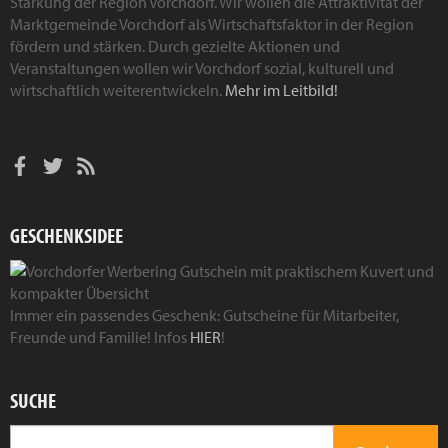
Stärkung der Region Vorchdorf. Wir wollen die Attraktivität der
Marktgemeinde Vorchdorf als Wirtschaftsfaktor in der Region
fördern und stärken. Durch gezielte Aktionen und
Veranstaltungen wollen wir Vorchdorf sozial, kulturell und
wirtschaftlich weiterentwickeln.
Mehr im Leitbild!
GESCHENKSIDEE
Immer ein passendes Geschenk: Gutscheine für Mitarbeiter,
Freunde und Familie! Infos
HIER
!
SUCHE