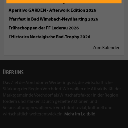
Sommerfest MV Siebenbürger Vorchdorf 2026
Aperitivo GARDEN - Afterwork Edition 2026
Pfarrfest in Bad Wimsbach-Neydharting 2026
Frühschoppen der FF Lederau 2026
L'Historica Nostalgische Rad-Trophy 2026
Zum Kalender
ÜBER UNS
Das Ziel des Vorchdorfer Werberings ist, die wirtschaftliche
Stärkung der Region Vorchdorf. Wir wollen die Attraktivität der
Marktgemeinde Vorchdorf als Wirtschaftsfaktor in der Region
fördern und stärken. Durch gezielte Aktionen und
Veranstaltungen wollen wir Vorchdorf sozial, kulturell und
wirtschaftlich weiterentwickeln.
Mehr im Leitbild!