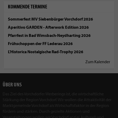
KOMMENDE TERMINE
Sommerfest MV Siebenbürger Vorchdorf 2026
Aperitivo GARDEN - Afterwork Edition 2026
Pfarrfest in Bad Wimsbach-Neydharting 2026
Frühschoppen der FF Lederau 2026
L'Historica Nostalgische Rad-Trophy 2026
Zum Kalender
ÜBER UNS
Das Ziel des Vorchdorfer Werberings ist, die wirtschaftliche
Stärkung der Region Vorchdorf. Wir wollen die Attraktivität der
Marktgemeinde Vorchdorf als Wirtschaftsfaktor in der Region
fördern und stärken. Durch gezielte Aktionen und
Veranstaltungen wollen wir Vorchdorf sozial, kulturell und