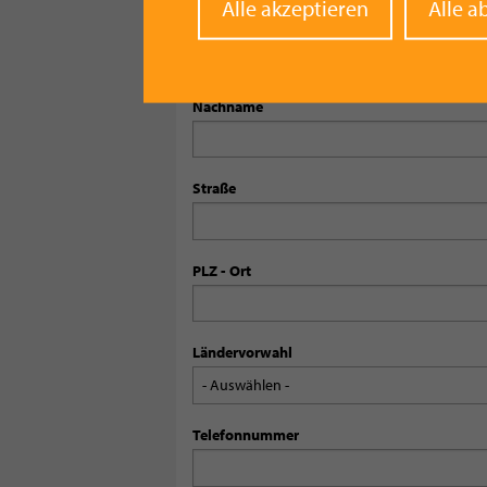
Withd
Alle akzeptieren
Alle a
Vorname
conse
Nachname
Straße
PLZ - Ort
Ländervorwahl
Telefonnummer