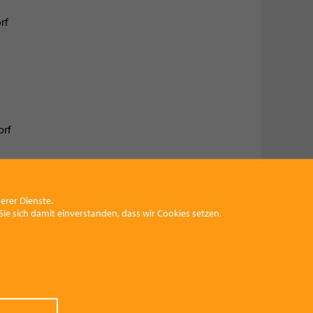
rf
orf
 möglich!
NQUECENTO TREFFEN 202z
erer Dienste.
ie sich damit einverstanden, dass wir Cookies setzen.
 Felder aus und drücken Sie anschließend auf
see-Almtal wird sich umgehend mit Ihnen in
e, Detailinformationen).