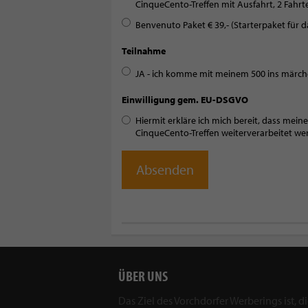
CinqueCento-Treffen mit Ausfahrt, 2 Fahrt
Benvenuto Paket € 39,- (Starterpaket für d
Teilnahme
JA - ich komme mit meinem 500 ins märch
Einwilligung gem. EU-DSGVO
Hiermit erkläre ich mich bereit, dass mei
CinqueCento-Treffen weiterverarbeitet we
ÜBER UNS
Das Ziel des Vorchdorfer Werberings ist, d