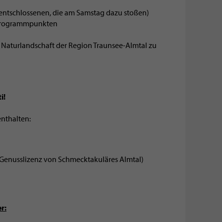
entschlossenen, die am Samstag dazu stoßen)
 Programmpunkten
ge Naturlandschaft der Region Traunsee-Almtal zu
i!
enthalten:
 Genusslizenz von Schmecktakuläres Almtal)
r: