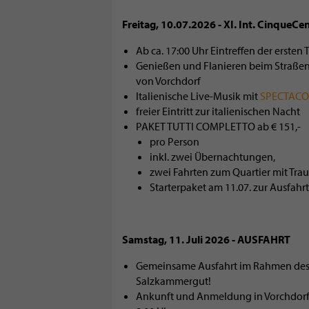
Freitag, 10.07.2026 - XI. Int. CinqueC
Ab ca. 17:00 Uhr Eintreffen der ersten
Genießen und Flanieren beim Straßenf
von Vorchdorf
Italienische Live-Musik mit
SPECTACOLL
freier Eintritt zur italienischen Nacht
PAKET TUTTI COMPLETTO ab € 151,-
pro Person
inkl. zwei Übernachtungen,
zwei Fahrten zum Quartier mit Traun
Starterpaket am 11.07. zur Ausfahrt
Samstag, 11. Juli 2026 - AUSFAHRT
Gemeinsame Ausfahrt im Rahmen des XI
Salzkammergut!
Ankunft und Anmeldung in Vorchdorf a