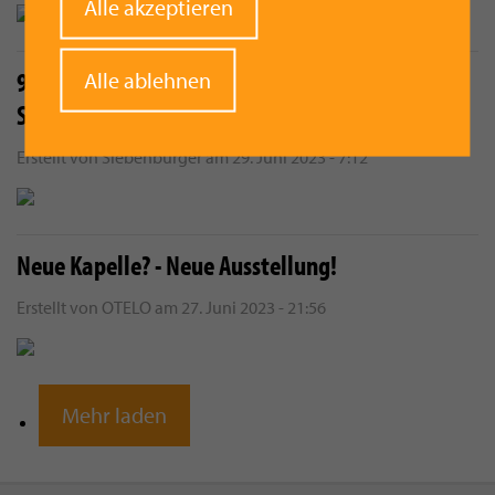
Withdraw
Alle akzeptieren
consent
94,07 Punkte - Ausgezeichneter Erfolg für MV
Alle ablehnen
Siebenbürger
Erstellt von
Siebenbürger
am
29. Juni 2023 - 7:12
Neue Kapelle? - Neue Ausstellung!
Erstellt von
OTELO
am
27. Juni 2023 - 21:56
Mehr laden