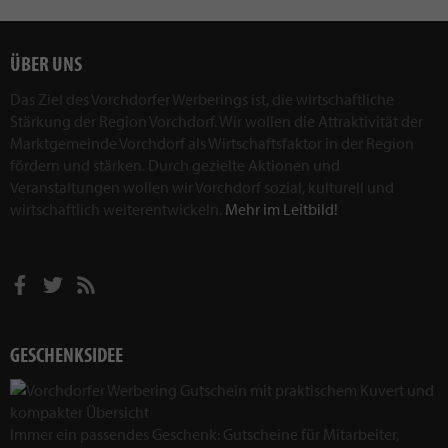
ÜBER UNS
Das Ziel des Vorchdorfer Werberings ist, die wirtschaftliche
Stärkung der Region Vorchdorf. Wir wollen die Attraktivität der
Marktgemeinde Vorchdorf als Wirtschaftsfaktor in der Region
fördern und stärken. Durch gezielte Aktionen und
Veranstaltungen wollen wir Vorchdorf sozial, kulturell und
wirtschaftlich weiterentwickeln.
Mehr im Leitbild!
GESCHENKSIDEE
Immer ein passendes Geschenk: Gutscheine für Mitarbeiter,